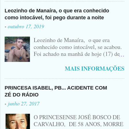
Leozinho de Manaíra, o que era conhecido
como intocável, foi pego durante a noite
-
outubro 17, 2019
Leozinho de Manaíra, o que era
conhecido como intocável, se acabou.
Foi achado na manhã de hoje (17) de
Outubro, lá pras bandas de Manaíra,
no Sertão da Paraíba, o Lendário
MAIS INFORMAÇÕES
Leozinho . Segundo informações , o
Criminoso Leonardo, 22 anos, foi
atingido com disparo de calibre 12. O
PRINCESA ISABEL, PB... ACIDENTE COM
Procurado pela Justiça havia matado
ZÉ DO RÁDIO
a Namorada dele, Fabrícia Nogueira ,
-
junho 27, 2017
16 anos, com golpes de Faca
Peixeira. Ele deu mais de 10 Facadas
O PRINCESENSE JOSÉ BOSCO DE
na Adolescente.
CARVALHO, DE 58 ANOS, MORRE