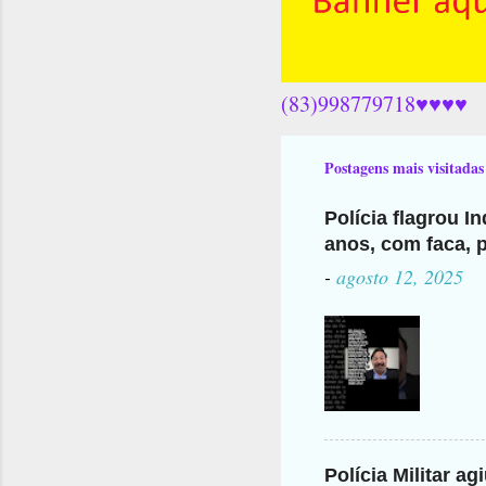
(83)998779718♥♥♥♥
Postagens mais visitadas
Polícia flagrou I
anos, com faca, p
-
agosto 12, 2025
Polícia Militar a