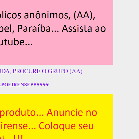
UDA, PROCURE O GRUPO (AA)
APOEIRENSE♥♥♥♥♥♥