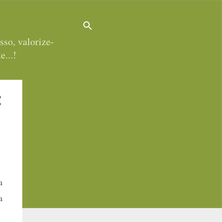
sso, valorize-
e...!
a
a