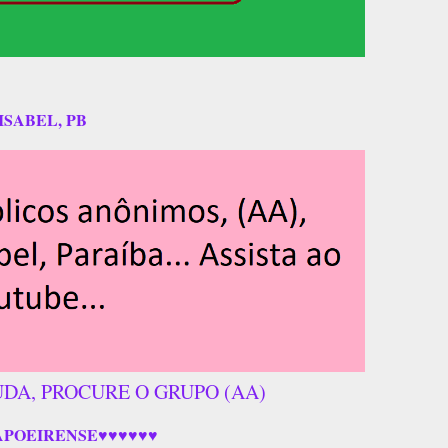
ISABEL, PB
UDA, PROCURE O GRUPO (AA)
APOEIRENSE♥♥♥♥♥♥