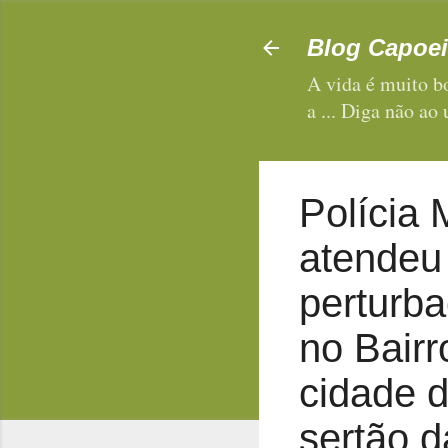
Blog Capoei
A vida é muito bo
a ... Diga não ao
Polícia 
atendeu
perturba
no Bairr
cidade d
sertão d