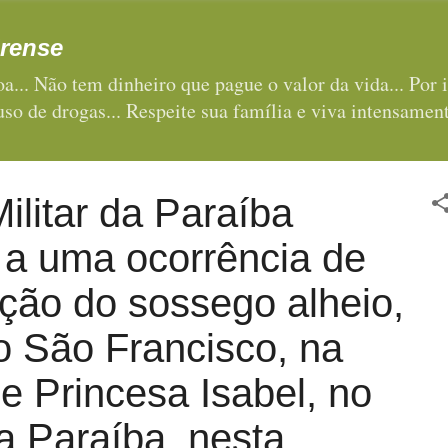
Pular para o conteúdo principal
rense
a... Não tem dinheiro que pague o valor da vida... Por i
 uso de drogas... Respeite sua família e viva intensament
Militar da Paraíba
 a uma ocorrência de
ção do sossego alheio,
o São Francisco, na
e Princesa Isabel, no
a Paraíba, nesta