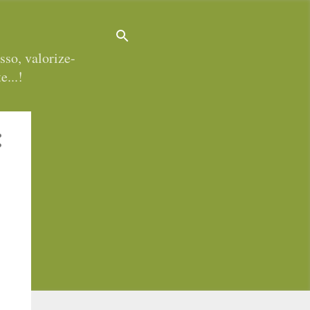
sso, valorize-
e...!