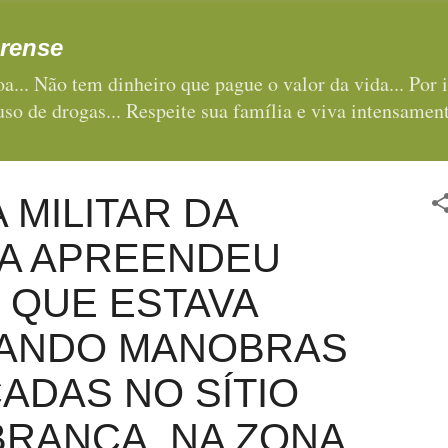
Pular para o conteúdo principal
rense
a... Não tem dinheiro que pague o valor da vida... Por i
 uso de drogas... Respeite sua família e viva intensament
A MILITAR DA
BA APREENDEU
 QUE ESTAVA
ZANDO MANOBRAS
ADAS NO SÍTIO
RANCA, NA ZONA