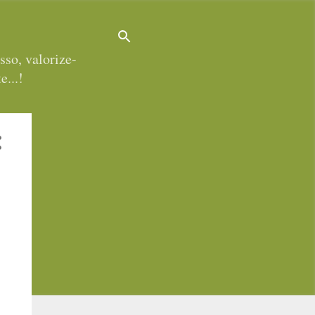
sso, valorize-
e...!