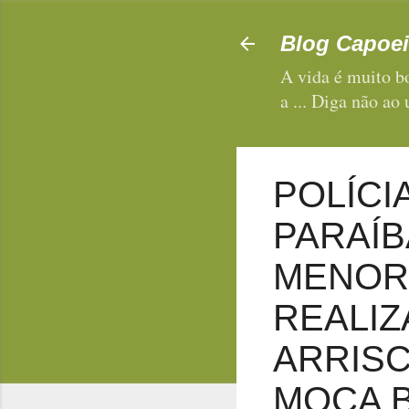
Blog Capoei
A vida é muito bo
a ... Diga não ao
POLÍCI
PARAÍ
MENOR
REALI
ARRISC
MOÇA B