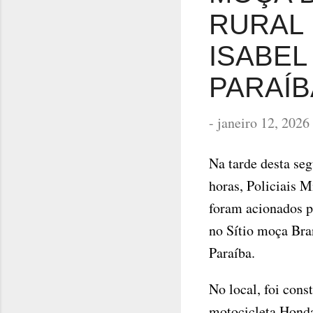
RURAL 
ISABEL
PARAÍBA
-
janeiro 12, 2026
Na tarde desta seg
horas, Policiais M
foram acionados p
no Sítio moça Bran
Paraíba.
No local, foi con
motocicleta Honda