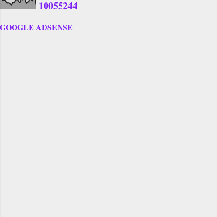
1
0
0
5
5
2
4
4
GOOGLE ADSENSE