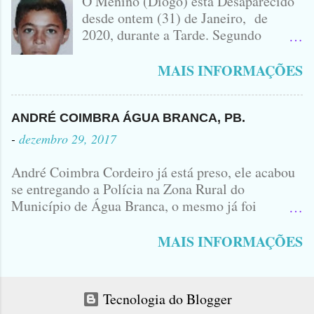
O Menino (Diogo) está Desaparecido
ENVOLVIDO NO ACIDENTE UMA
desde ontem (31) de Janeiro, de
MONTANA NA FOTO VOCÊS
2020, durante a Tarde. Segundo
PODEM OBSERVAR QUE TODAS...
informações, o Garoto, Residente no
Bairro Jardim Karlota, aqui em
MAIS INFORMAÇÕES
Princesa Isabel, foi visto na
Companhia de dois Elementos. [83]9
98356406 - Se você souber de alguma
ANDRÉ COIMBRA ÁGUA BRANCA, PB.
Informação, favor avisar através deste
-
dezembro 29, 2017
Contato. A Mãe do Menino se chama
Luciana, ela tá Desesperada.
André Coimbra Cordeiro já está preso, ele acabou
se entregando a Polícia na Zona Rural do
Município de Água Branca, o mesmo já foi
encaminhado ao Presídio da Cidade de Patos. Logo
cedo, tinha surgido a informação que, o acusado,
MAIS INFORMAÇÕES
André Coimbra, iria se apresentar em uma
Delegacia, não havia informações de onde seria e
qual seria a Delegacia... Com uma Bíblia na mão,
Tecnologia do Blogger
André seguiu direto para o Município de Patos...