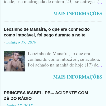
idade, na madrugada de ontem ,23, se entrega à
Polícia na manhã de hoje. Na Delegacia, Antônio,
vulgo ( CORRÓ ) falou como tudo aconteceu ...
MAIS INFORMAÇÕES
Leozinho de Manaíra, o que era conhecido
como intocável, foi pego durante a noite
-
outubro 17, 2019
Leozinho de Manaíra, o que era
conhecido como intocável, se acabou.
Foi achado na manhã de hoje (17) de
Outubro, lá pras bandas de Manaíra,
no Sertão da Paraíba, o Lendário
MAIS INFORMAÇÕES
Leozinho . Segundo informações , o
Criminoso Leonardo, 22 anos, foi
atingido com disparo de calibre 12. O
PRINCESA ISABEL, PB... ACIDENTE COM
Procurado pela Justiça havia matado
ZÉ DO RÁDIO
a Namorada dele, Fabrícia Nogueira ,
-
junho 27, 2017