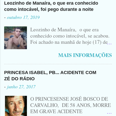
Leozinho de Manaíra, o que era conhecido
como intocável, foi pego durante a noite
-
outubro 17, 2019
Leozinho de Manaíra, o que era
conhecido como intocável, se acabou.
Foi achado na manhã de hoje (17) de
Outubro, lá pras bandas de Manaíra,
no Sertão da Paraíba, o Lendário
MAIS INFORMAÇÕES
Leozinho . Segundo informações , o
Criminoso Leonardo, 22 anos, foi
atingido com disparo de calibre 12. O
PRINCESA ISABEL, PB... ACIDENTE COM
Procurado pela Justiça havia matado
ZÉ DO RÁDIO
a Namorada dele, Fabrícia Nogueira ,
-
junho 27, 2017
16 anos, com golpes de Faca
Peixeira. Ele deu mais de 10 Facadas
O PRINCESENSE JOSÉ BOSCO DE
na Adolescente.
CARVALHO, DE 58 ANOS, MORRE
EM GRAVE ACIDENTE