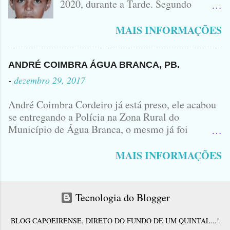
2020, durante a Tarde. Segundo
PODEM OBSERVAR QUE TODAS...
informações, o Garoto, Residente no
Bairro Jardim Karlota, aqui em
MAIS INFORMAÇÕES
Princesa Isabel, foi visto na
Companhia de dois Elementos. [83]9
98356406 - Se você souber de alguma
ANDRÉ COIMBRA ÁGUA BRANCA, PB.
Informação, favor avisar através deste
-
dezembro 29, 2017
Contato. A Mãe do Menino se chama
Luciana, ela tá Desesperada.
André Coimbra Cordeiro já está preso, ele acabou
se entregando a Polícia na Zona Rural do
Município de Água Branca, o mesmo já foi
encaminhado ao Presídio da Cidade de Patos. Logo
cedo, tinha surgido a informação que, o acusado,
MAIS INFORMAÇÕES
André Coimbra, iria se apresentar em uma
Delegacia, não havia informações de onde seria e
qual seria a Delegacia... Com uma Bíblia na mão,
Tecnologia do Blogger
André seguiu direto para o Município de Patos...
No último sábado André matou o jovem Allison
BLOG CAPOEIRENSE, DIRETO DO FUNDO DE UM QUINTAL...!
Ferraz e juntamente com Antônio Corró desovou