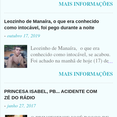
vulgo ( CORRÓ ) falou como tudo aconteceu ...
MAIS INFORMAÇÕES
Leozinho de Manaíra, o que era conhecido
como intocável, foi pego durante a noite
-
outubro 17, 2019
Leozinho de Manaíra, o que era
conhecido como intocável, se acabou.
Foi achado na manhã de hoje (17) de
Outubro, lá pras bandas de Manaíra,
no Sertão da Paraíba, o Lendário
MAIS INFORMAÇÕES
Leozinho . Segundo informações , o
Criminoso Leonardo, 22 anos, foi
atingido com disparo de calibre 12. O
PRINCESA ISABEL, PB... ACIDENTE COM
Procurado pela Justiça havia matado
ZÉ DO RÁDIO
a Namorada dele, Fabrícia Nogueira ,
-
junho 27, 2017
16 anos, com golpes de Faca
Peixeira. Ele deu mais de 10 Facadas