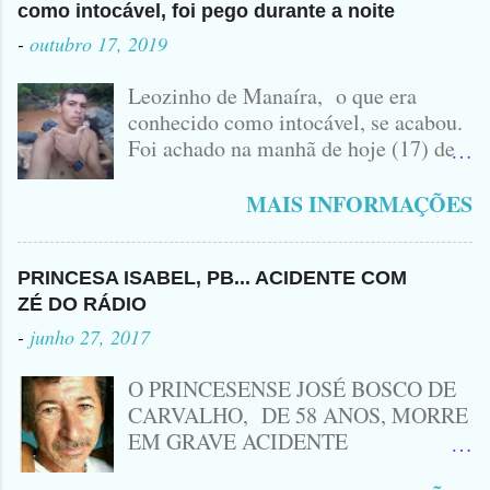
como intocável, foi pego durante a noite
-
outubro 17, 2019
Leozinho de Manaíra, o que era
conhecido como intocável, se acabou.
Foi achado na manhã de hoje (17) de
Outubro, lá pras bandas de Manaíra,
no Sertão da Paraíba, o Lendário
MAIS INFORMAÇÕES
Leozinho . Segundo informações , o
Criminoso Leonardo, 22 anos, foi
atingido com disparo de calibre 12. O
PRINCESA ISABEL, PB... ACIDENTE COM
Procurado pela Justiça havia matado
ZÉ DO RÁDIO
a Namorada dele, Fabrícia Nogueira ,
-
junho 27, 2017
16 anos, com golpes de Faca
Peixeira. Ele deu mais de 10 Facadas
O PRINCESENSE JOSÉ BOSCO DE
na Adolescente.
CARVALHO, DE 58 ANOS, MORRE
EM GRAVE ACIDENTE
ENVOLVENDO MOTO