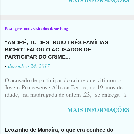
Postagens mais visitadas deste blog
"ANDRÉ, TU DESTRUIU TRÊS FAMÍLIAS,
BICHO" FALOU O ACUSADOS DE
PARTICIPAR DO CRIME...
-
dezembro 24, 2017
O acusado de participar do crime que vitimou o
Jovem Princesense Allison Ferraz, de 19 anos de
idade, na madrugada de ontem ,23, se entrega à
Polícia na manhã de hoje. Na Delegacia, Antônio,
vulgo ( CORRÓ ) falou como tudo aconteceu ...
MAIS INFORMAÇÕES
Leozinho de Manaíra, o que era conhecido