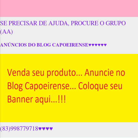
SE PRECISAR DE AJUDA, PROCURE O GRUPO
(AA)
ANÚNCIOS DO BLOG CAPOEIRENSE♥♥♥♥♥♥
(83)998779718♥♥♥♥