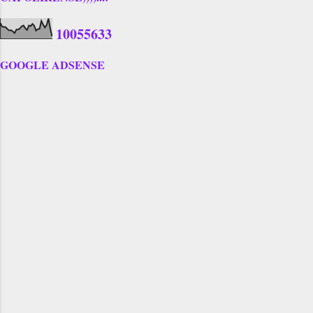
1
0
0
5
5
6
3
3
GOOGLE ADSENSE