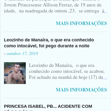
Jovem Princesense Allison Ferraz, de 19 anos de
idade, na madrugada de ontem ,23, se entrega à
Polícia na manhã de hoje. Na Delegacia, Antônio,
vulgo ( CORRÓ ) falou como tudo aconteceu ...
MAIS INFORMAÇÕES
Leozinho de Manaíra, o que era conhecido
como intocável, foi pego durante a noite
-
outubro 17, 2019
Leozinho de Manaíra, o que era
conhecido como intocável, se acabou.
Foi achado na manhã de hoje (17) de
Outubro, lá pras bandas de Manaíra,
no Sertão da Paraíba, o Lendário
MAIS INFORMAÇÕES
Leozinho . Segundo informações , o
Criminoso Leonardo, 22 anos, foi
atingido com disparo de calibre 12. O
PRINCESA ISABEL, PB... ACIDENTE COM