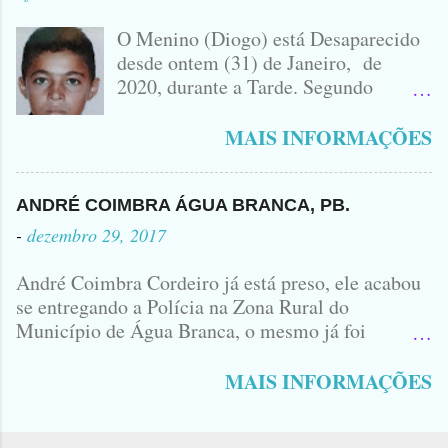
IDOMINIS FIDELIS FOTO
IDOMINIS FIDELIS VEÍCULO
O Menino (Diogo) está Desaparecido
ENVOLVIDO NO ACIDENTE UMA
desde ontem (31) de Janeiro, de
MONTANA NA FOTO VOCÊS
2020, durante a Tarde. Segundo
PODEM OBSERVAR QUE TODAS...
informações, o Garoto, Residente no
Bairro Jardim Karlota, aqui em
MAIS INFORMAÇÕES
Princesa Isabel, foi visto na
Companhia de dois Elementos. [83]9
98356406 - Se você souber de alguma
ANDRÉ COIMBRA ÁGUA BRANCA, PB.
Informação, favor avisar através deste
-
dezembro 29, 2017
Contato. A Mãe do Menino se chama
Luciana, ela tá Desesperada.
André Coimbra Cordeiro já está preso, ele acabou
se entregando a Polícia na Zona Rural do
Município de Água Branca, o mesmo já foi
encaminhado ao Presídio da Cidade de Patos. Logo
cedo, tinha surgido a informação que, o acusado,
MAIS INFORMAÇÕES
André Coimbra, iria se apresentar em uma
Delegacia, não havia informações de onde seria e