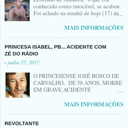
conhecido como intocável, se acabou.
Foi achado na manhã de hoje (17) de
Outubro, lá pras bandas de Manaíra,
no Sertão da Paraíba, o Lendário
MAIS INFORMAÇÕES
Leozinho . Segundo informações , o
Criminoso Leonardo, 22 anos, foi
atingido com disparo de calibre 12. O
PRINCESA ISABEL, PB... ACIDENTE COM
Procurado pela Justiça havia matado
ZÉ DO RÁDIO
a Namorada dele, Fabrícia Nogueira ,
-
junho 27, 2017
16 anos, com golpes de Faca
Peixeira. Ele deu mais de 10 Facadas
O PRINCESENSE JOSÉ BOSCO DE
na Adolescente.
CARVALHO, DE 58 ANOS, MORRE
EM GRAVE ACIDENTE
ENVOLVENDO MOTO
CINQUENTINHA SHINERAY E UM
MAIS INFORMAÇÕES
VEÍCULO MONTANA, TRAGÉDIA
ACONTECEU AGORA A TARDE
PRÓXIMO A ENTRADA DE LAGOA
REVOLTANTE