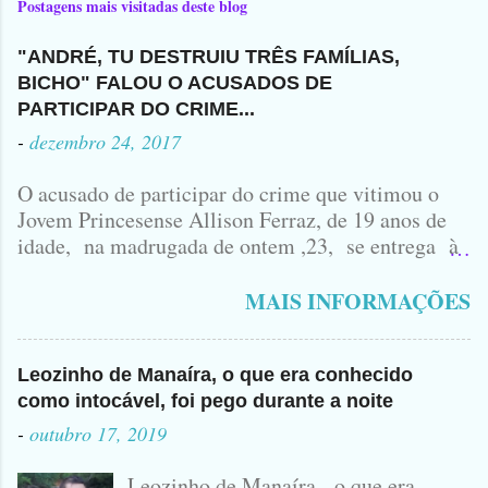
Postagens mais visitadas deste blog
"ANDRÉ, TU DESTRUIU TRÊS FAMÍLIAS,
BICHO" FALOU O ACUSADOS DE
PARTICIPAR DO CRIME...
-
dezembro 24, 2017
O acusado de participar do crime que vitimou o
Jovem Princesense Allison Ferraz, de 19 anos de
idade, na madrugada de ontem ,23, se entrega à
Polícia na manhã de hoje. Na Delegacia, Antônio,
vulgo ( CORRÓ ) falou como tudo aconteceu ...
MAIS INFORMAÇÕES
Leozinho de Manaíra, o que era conhecido
como intocável, foi pego durante a noite
-
outubro 17, 2019
Leozinho de Manaíra, o que era