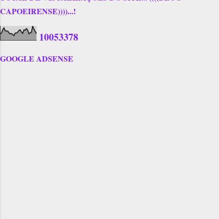
CAPOEIRENSE))))...!
1
0
0
5
3
3
7
8
GOOGLE ADSENSE