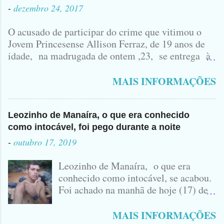
-
dezembro 24, 2017
O acusado de participar do crime que vitimou o
Jovem Princesense Allison Ferraz, de 19 anos de
idade, na madrugada de ontem ,23, se entrega à
Polícia na manhã de hoje. Na Delegacia, Antônio,
vulgo ( CORRÓ ) falou como tudo aconteceu ...
MAIS INFORMAÇÕES
Leozinho de Manaíra, o que era conhecido
como intocável, foi pego durante a noite
-
outubro 17, 2019
Leozinho de Manaíra, o que era
conhecido como intocável, se acabou.
Foi achado na manhã de hoje (17) de
Outubro, lá pras bandas de Manaíra,
no Sertão da Paraíba, o Lendário
MAIS INFORMAÇÕES