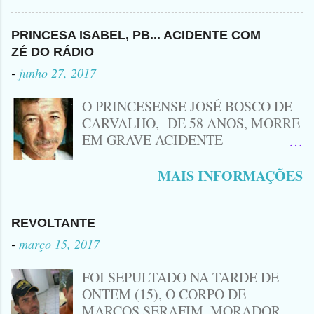
Leozinho . Segundo informações , o
Criminoso Leonardo, 22 anos, foi
atingido com disparo de calibre 12. O
PRINCESA ISABEL, PB... ACIDENTE COM
Procurado pela Justiça havia matado
ZÉ DO RÁDIO
a Namorada dele, Fabrícia Nogueira ,
-
junho 27, 2017
16 anos, com golpes de Faca
Peixeira. Ele deu mais de 10 Facadas
O PRINCESENSE JOSÉ BOSCO DE
na Adolescente.
CARVALHO, DE 58 ANOS, MORRE
EM GRAVE ACIDENTE
ENVOLVENDO MOTO
CINQUENTINHA SHINERAY E UM
MAIS INFORMAÇÕES
VEÍCULO MONTANA, TRAGÉDIA
ACONTECEU AGORA A TARDE
PRÓXIMO A ENTRADA DE LAGOA
REVOLTANTE
DA CRUZ, A VÍTIMA CONHECIDA
-
março 15, 2017
COMO ( ZÉ DO RÁDIO) MORREU
NO LOCAL... ZÉ DO RÁDIO COMO
FOI SEPULTADO NA TARDE DE
ERA CONHECIDO TRABALHAVA
ONTEM (15), O CORPO DE
HÁ MUITOS ANOS COM
MARCOS SERAFIM, MORADOR