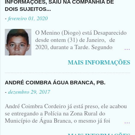
SEM CAMISA
CAPIBARIBE, NO PERNAMBUCO...
INFORMAÇÕES, SAIU NA COMPANHIA DE
ACIDENTE EM QUE ZÉ DO RÁDIO
DOIS SUJEITOS...
PERDEU A VIDA.... FOTO
-
fevereiro 01, 2020
IDOMINIS FIDELIS FOTO
IDOMINIS FIDELIS VEÍCULO
O Menino (Diogo) está Desaparecido
ENVOLVIDO NO ACIDENTE UMA
desde ontem (31) de Janeiro, de
MONTANA NA FOTO VOCÊS
2020, durante a Tarde. Segundo
PODEM OBSERVAR QUE TODAS...
informações, o Garoto, Residente no
Bairro Jardim Karlota, aqui em
MAIS INFORMAÇÕES
Princesa Isabel, foi visto na
Companhia de dois Elementos. [83]9
98356406 - Se você souber de alguma
ANDRÉ COIMBRA ÁGUA BRANCA, PB.
Informação, favor avisar através deste
-
dezembro 29, 2017
Contato. A Mãe do Menino se chama
Luciana, ela tá Desesperada.
André Coimbra Cordeiro já está preso, ele acabou
se entregando a Polícia na Zona Rural do
Município de Água Branca, o mesmo já foi
encaminhado ao Presídio da Cidade de Patos. Logo
cedo, tinha surgido a informação que, o acusado,