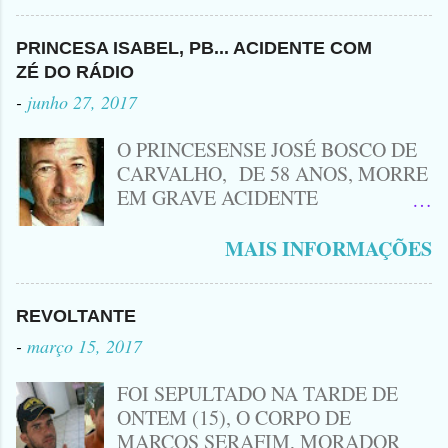
Leozinho . Segundo informações , o
Criminoso Leonardo, 22 anos, foi
atingido com disparo de calibre 12. O
PRINCESA ISABEL, PB... ACIDENTE COM
Procurado pela Justiça havia matado
ZÉ DO RÁDIO
a Namorada dele, Fabrícia Nogueira ,
-
junho 27, 2017
16 anos, com golpes de Faca
Peixeira. Ele deu mais de 10 Facadas
O PRINCESENSE JOSÉ BOSCO DE
na Adolescente.
CARVALHO, DE 58 ANOS, MORRE
EM GRAVE ACIDENTE
ENVOLVENDO MOTO
CINQUENTINHA SHINERAY E UM
MAIS INFORMAÇÕES
VEÍCULO MONTANA, TRAGÉDIA
ACONTECEU AGORA A TARDE
PRÓXIMO A ENTRADA DE LAGOA
REVOLTANTE
DA CRUZ, A VÍTIMA CONHECIDA
-
março 15, 2017
COMO ( ZÉ DO RÁDIO) MORREU
NO LOCAL... ZÉ DO RÁDIO COMO
FOI SEPULTADO NA TARDE DE
ERA CONHECIDO TRABALHAVA
ONTEM (15), O CORPO DE
HÁ MUITOS ANOS COM
MARCOS SERAFIM, MORADOR