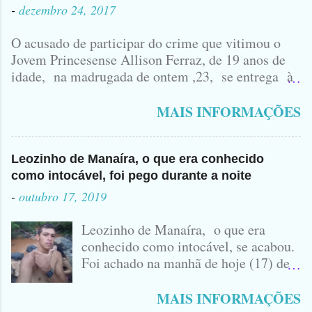
-
dezembro 24, 2017
O acusado de participar do crime que vitimou o
Jovem Princesense Allison Ferraz, de 19 anos de
idade, na madrugada de ontem ,23, se entrega à
Polícia na manhã de hoje. Na Delegacia, Antônio,
vulgo ( CORRÓ ) falou como tudo aconteceu ...
MAIS INFORMAÇÕES
Leozinho de Manaíra, o que era conhecido
como intocável, foi pego durante a noite
-
outubro 17, 2019
Leozinho de Manaíra, o que era
conhecido como intocável, se acabou.
Foi achado na manhã de hoje (17) de
Outubro, lá pras bandas de Manaíra,
no Sertão da Paraíba, o Lendário
MAIS INFORMAÇÕES