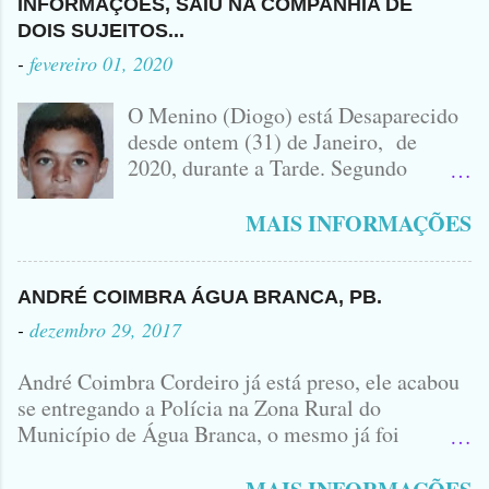
SEM CAMISA
CAPIBARIBE, NO PERNAMBUCO...
INFORMAÇÕES, SAIU NA COMPANHIA DE
ACIDENTE EM QUE ZÉ DO RÁDIO
DOIS SUJEITOS...
PERDEU A VIDA.... FOTO
-
fevereiro 01, 2020
IDOMINIS FIDELIS FOTO
IDOMINIS FIDELIS VEÍCULO
O Menino (Diogo) está Desaparecido
ENVOLVIDO NO ACIDENTE UMA
desde ontem (31) de Janeiro, de
MONTANA NA FOTO VOCÊS
2020, durante a Tarde. Segundo
PODEM OBSERVAR QUE TODAS...
informações, o Garoto, Residente no
Bairro Jardim Karlota, aqui em
MAIS INFORMAÇÕES
Princesa Isabel, foi visto na
Companhia de dois Elementos. [83]9
98356406 - Se você souber de alguma
ANDRÉ COIMBRA ÁGUA BRANCA, PB.
Informação, favor avisar através deste
-
dezembro 29, 2017
Contato. A Mãe do Menino se chama
Luciana, ela tá Desesperada.
André Coimbra Cordeiro já está preso, ele acabou
se entregando a Polícia na Zona Rural do
Município de Água Branca, o mesmo já foi
encaminhado ao Presídio da Cidade de Patos. Logo
cedo, tinha surgido a informação que, o acusado,