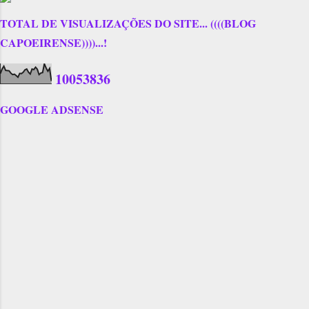
TOTAL DE VISUALIZAÇÕES DO SITE... ((((BLOG
CAPOEIRENSE))))...!
1
0
0
5
3
8
3
6
GOOGLE ADSENSE