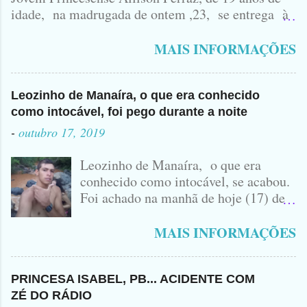
idade, na madrugada de ontem ,23, se entrega à
Polícia na manhã de hoje. Na Delegacia, Antônio,
vulgo ( CORRÓ ) falou como tudo aconteceu ...
MAIS INFORMAÇÕES
Leozinho de Manaíra, o que era conhecido
como intocável, foi pego durante a noite
-
outubro 17, 2019
Leozinho de Manaíra, o que era
conhecido como intocável, se acabou.
Foi achado na manhã de hoje (17) de
Outubro, lá pras bandas de Manaíra,
no Sertão da Paraíba, o Lendário
MAIS INFORMAÇÕES
Leozinho . Segundo informações , o
Criminoso Leonardo, 22 anos, foi
atingido com disparo de calibre 12. O
PRINCESA ISABEL, PB... ACIDENTE COM
Procurado pela Justiça havia matado
ZÉ DO RÁDIO