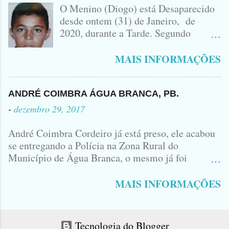
IDOMINIS FIDELIS VEÍCULO
O Menino (Diogo) está Desaparecido
ENVOLVIDO NO ACIDENTE UMA
desde ontem (31) de Janeiro, de
MONTANA NA FOTO VOCÊS
2020, durante a Tarde. Segundo
PODEM OBSERVAR QUE TODAS...
informações, o Garoto, Residente no
Bairro Jardim Karlota, aqui em
MAIS INFORMAÇÕES
Princesa Isabel, foi visto na
Companhia de dois Elementos. [83]9
98356406 - Se você souber de alguma
ANDRÉ COIMBRA ÁGUA BRANCA, PB.
Informação, favor avisar através deste
-
dezembro 29, 2017
Contato. A Mãe do Menino se chama
Luciana, ela tá Desesperada.
André Coimbra Cordeiro já está preso, ele acabou
se entregando a Polícia na Zona Rural do
Município de Água Branca, o mesmo já foi
encaminhado ao Presídio da Cidade de Patos. Logo
cedo, tinha surgido a informação que, o acusado,
MAIS INFORMAÇÕES
André Coimbra, iria se apresentar em uma
Delegacia, não havia informações de onde seria e
qual seria a Delegacia... Com uma Bíblia na mão,
Tecnologia do Blogger