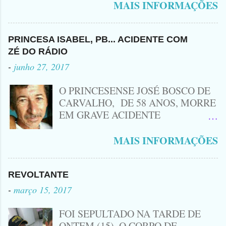
no Sertão da Paraíba, o Lendário
MAIS INFORMAÇÕES
Leozinho . Segundo informações , o
Criminoso Leonardo, 22 anos, foi
atingido com disparo de calibre 12. O
PRINCESA ISABEL, PB... ACIDENTE COM
Procurado pela Justiça havia matado
ZÉ DO RÁDIO
a Namorada dele, Fabrícia Nogueira ,
-
junho 27, 2017
16 anos, com golpes de Faca
Peixeira. Ele deu mais de 10 Facadas
O PRINCESENSE JOSÉ BOSCO DE
na Adolescente.
CARVALHO, DE 58 ANOS, MORRE
EM GRAVE ACIDENTE
ENVOLVENDO MOTO
CINQUENTINHA SHINERAY E UM
MAIS INFORMAÇÕES
VEÍCULO MONTANA, TRAGÉDIA
ACONTECEU AGORA A TARDE
PRÓXIMO A ENTRADA DE LAGOA
REVOLTANTE
DA CRUZ, A VÍTIMA CONHECIDA
-
março 15, 2017
COMO ( ZÉ DO RÁDIO) MORREU
NO LOCAL... ZÉ DO RÁDIO COMO
FOI SEPULTADO NA TARDE DE
ERA CONHECIDO TRABALHAVA
ONTEM (15), O CORPO DE