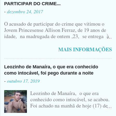
PARTICIPAR DO CRIME...
-
dezembro 24, 2017
O acusado de participar do crime que vitimou o
Jovem Princesense Allison Ferraz, de 19 anos de
idade, na madrugada de ontem ,23, se entrega à
Polícia na manhã de hoje. Na Delegacia, Antônio,
vulgo ( CORRÓ ) falou como tudo aconteceu ...
MAIS INFORMAÇÕES
Leozinho de Manaíra, o que era conhecido
como intocável, foi pego durante a noite
-
outubro 17, 2019
Leozinho de Manaíra, o que era
conhecido como intocável, se acabou.
Foi achado na manhã de hoje (17) de
Outubro, lá pras bandas de Manaíra,