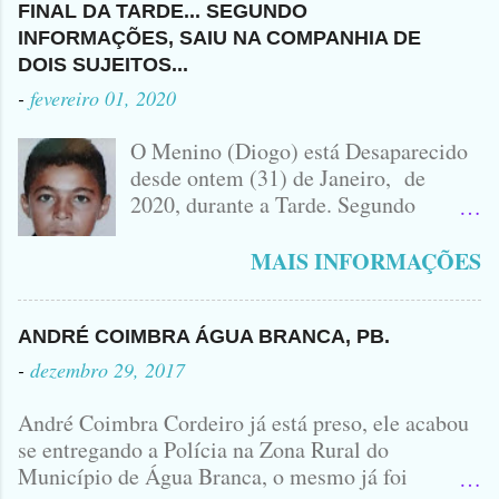
SOBRE QUEM SEJA O DONO DO
ACUSADO E VÍTIMA QUE ESTÁ
FUGIDO PARA SANTA CRUZ DO
FINAL DA TARDE... SEGUNDO
VEÍCULO ENVOLVIDO NO
SEM CAMISA
CAPIBARIBE, NO PERNAMBUCO...
INFORMAÇÕES, SAIU NA COMPANHIA DE
ACIDENTE EM QUE ZÉ DO RÁDIO
DOIS SUJEITOS...
PERDEU A VIDA.... FOTO
-
fevereiro 01, 2020
IDOMINIS FIDELIS FOTO
IDOMINIS FIDELIS VEÍCULO
O Menino (Diogo) está Desaparecido
ENVOLVIDO NO ACIDENTE UMA
desde ontem (31) de Janeiro, de
MONTANA NA FOTO VOCÊS
2020, durante a Tarde. Segundo
PODEM OBSERVAR QUE TODAS...
informações, o Garoto, Residente no
Bairro Jardim Karlota, aqui em
MAIS INFORMAÇÕES
Princesa Isabel, foi visto na
Companhia de dois Elementos. [83]9
98356406 - Se você souber de alguma
ANDRÉ COIMBRA ÁGUA BRANCA, PB.
Informação, favor avisar através deste
-
dezembro 29, 2017
Contato. A Mãe do Menino se chama
Luciana, ela tá Desesperada.
André Coimbra Cordeiro já está preso, ele acabou
se entregando a Polícia na Zona Rural do
Município de Água Branca, o mesmo já foi