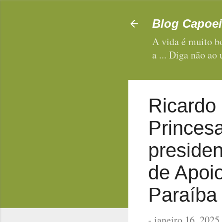
Blog Capoei
A vida é muito bo
a ... Diga não ao
Ricardo 
Princes
presiden
de Apoi
Paraíba
-
janeiro 16, 2025