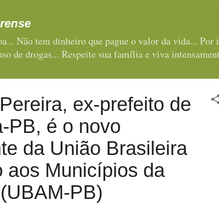
Pular para o conteúdo principal
rense
a... Não tem dinheiro que pague o valor da vida... Por i
 uso de drogas... Respeite sua família e viva intensament
Pereira, ex-prefeito de
a-PB, é o novo
te da União Brasileira
o aos Municípios da
 (UBAM-PB)