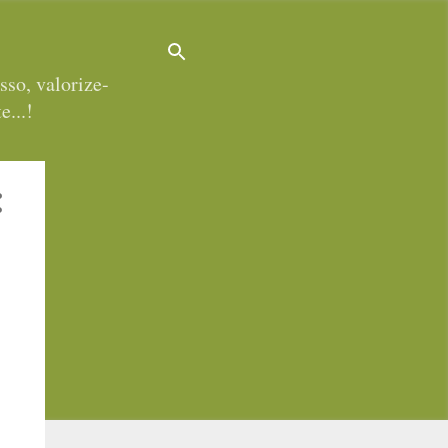
sso, valorize-
e...!