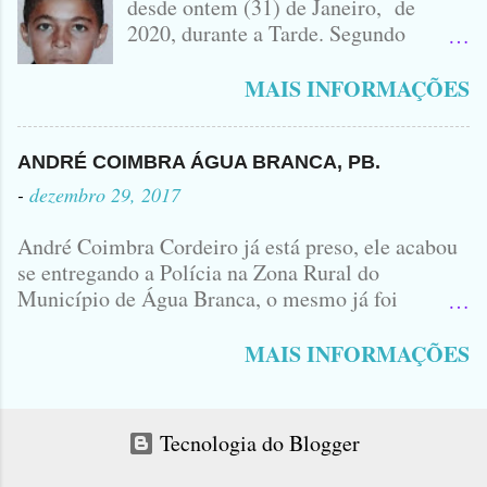
desde ontem (31) de Janeiro, de
MONTANA NA FOTO VOCÊS
2020, durante a Tarde. Segundo
PODEM OBSERVAR QUE TODAS...
informações, o Garoto, Residente no
Bairro Jardim Karlota, aqui em
MAIS INFORMAÇÕES
Princesa Isabel, foi visto na
Companhia de dois Elementos. [83]9
98356406 - Se você souber de alguma
ANDRÉ COIMBRA ÁGUA BRANCA, PB.
Informação, favor avisar através deste
-
dezembro 29, 2017
Contato. A Mãe do Menino se chama
Luciana, ela tá Desesperada.
André Coimbra Cordeiro já está preso, ele acabou
se entregando a Polícia na Zona Rural do
Município de Água Branca, o mesmo já foi
encaminhado ao Presídio da Cidade de Patos. Logo
cedo, tinha surgido a informação que, o acusado,
MAIS INFORMAÇÕES
André Coimbra, iria se apresentar em uma
Delegacia, não havia informações de onde seria e
qual seria a Delegacia... Com uma Bíblia na mão,
Tecnologia do Blogger
André seguiu direto para o Município de Patos...
No último sábado André matou o jovem Allison