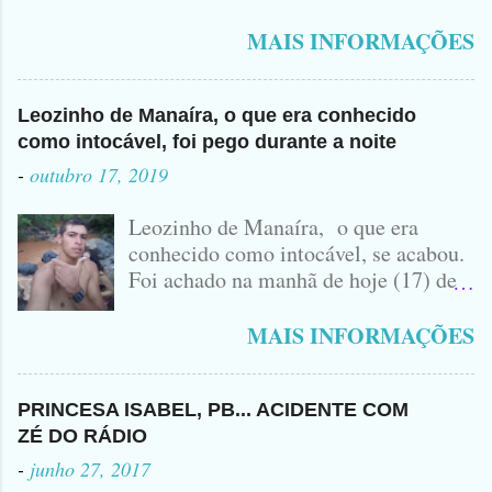
Polícia na manhã de hoje. Na Delegacia, Antônio,
vulgo ( CORRÓ ) falou como tudo aconteceu ...
MAIS INFORMAÇÕES
Leozinho de Manaíra, o que era conhecido
como intocável, foi pego durante a noite
-
outubro 17, 2019
Leozinho de Manaíra, o que era
conhecido como intocável, se acabou.
Foi achado na manhã de hoje (17) de
Outubro, lá pras bandas de Manaíra,
no Sertão da Paraíba, o Lendário
MAIS INFORMAÇÕES
Leozinho . Segundo informações , o
Criminoso Leonardo, 22 anos, foi
atingido com disparo de calibre 12. O
PRINCESA ISABEL, PB... ACIDENTE COM
Procurado pela Justiça havia matado
ZÉ DO RÁDIO
a Namorada dele, Fabrícia Nogueira ,
-
junho 27, 2017
16 anos, com golpes de Faca