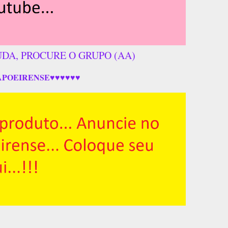
UDA, PROCURE O GRUPO (AA)
APOEIRENSE♥♥♥♥♥♥