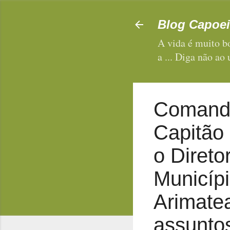
Blog Capoei
A vida é muito bo
a ... Diga não ao
Comanda
Capitão
o Direto
Municípi
Arimatea
assuntos