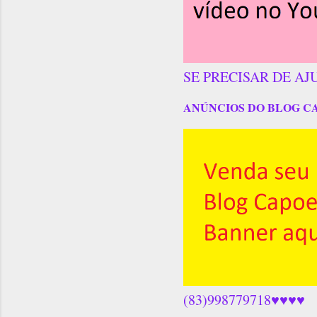
SE PRECISAR DE AJ
ANÚNCIOS DO BLOG C
(83)998779718♥♥♥♥