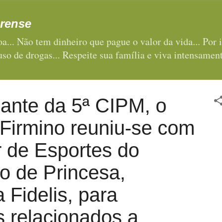
Pular para o conteúdo principal
rense
a... Não tem dinheiro que pague o valor da vida... Por i
 uso de drogas... Respeite sua família e viva intensament
nte da 5ª CIPM, o
 Firmino reuniu-se com
r de Esportes do
o de Princesa,
 Fidelis, para
 relacionados a