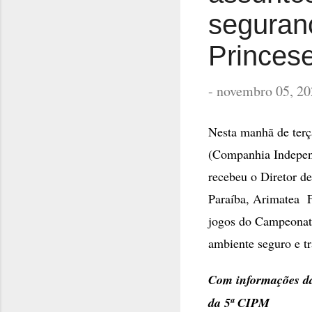
seguran
Princes
-
novembro 05, 20
Nesta manhã de terç
(Companhia Independ
recebeu o Diretor de
Paraíba, Arimatea Fi
jogos do Campeonato
ambiente seguro e tr
Com informações da
da 5ª CIPM