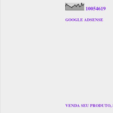
1
0
0
5
4
6
1
9
GOOGLE ADSENSE
VENDA SEU PRODUTO,