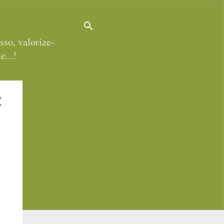
sso, valorize-
e...!