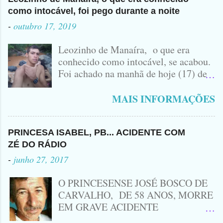
como intocável, foi pego durante a noite
-
outubro 17, 2019
Leozinho de Manaíra, o que era
conhecido como intocável, se acabou.
Foi achado na manhã de hoje (17) de
Outubro, lá pras bandas de Manaíra,
no Sertão da Paraíba, o Lendário
MAIS INFORMAÇÕES
Leozinho . Segundo informações , o
Criminoso Leonardo, 22 anos, foi
atingido com disparo de calibre 12. O
PRINCESA ISABEL, PB... ACIDENTE COM
Procurado pela Justiça havia matado
ZÉ DO RÁDIO
a Namorada dele, Fabrícia Nogueira ,
-
junho 27, 2017
16 anos, com golpes de Faca
Peixeira. Ele deu mais de 10 Facadas
O PRINCESENSE JOSÉ BOSCO DE
na Adolescente.
CARVALHO, DE 58 ANOS, MORRE
EM GRAVE ACIDENTE
ENVOLVENDO MOTO