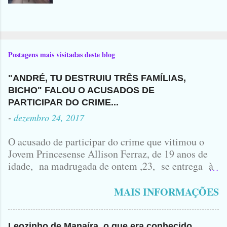
Postagens mais visitadas deste blog
"ANDRÉ, TU DESTRUIU TRÊS FAMÍLIAS,
BICHO" FALOU O ACUSADOS DE
PARTICIPAR DO CRIME...
-
dezembro 24, 2017
O acusado de participar do crime que vitimou o
Jovem Princesense Allison Ferraz, de 19 anos de
idade, na madrugada de ontem ,23, se entrega à
Polícia na manhã de hoje. Na Delegacia, Antônio,
vulgo ( CORRÓ ) falou como tudo aconteceu ...
MAIS INFORMAÇÕES
Leozinho de Manaíra, o que era conhecido