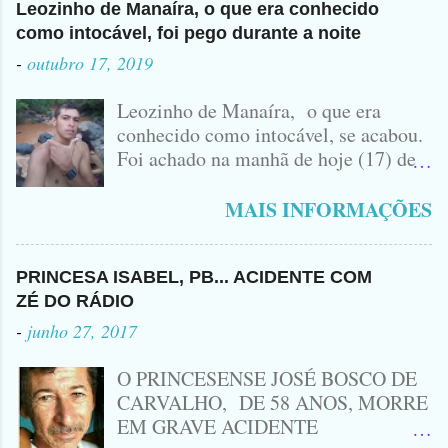
Leozinho de Manaíra, o que era conhecido
como intocável, foi pego durante a noite
-
outubro 17, 2019
Leozinho de Manaíra, o que era
conhecido como intocável, se acabou.
Foi achado na manhã de hoje (17) de
Outubro, lá pras bandas de Manaíra,
no Sertão da Paraíba, o Lendário
MAIS INFORMAÇÕES
Leozinho . Segundo informações , o
Criminoso Leonardo, 22 anos, foi
atingido com disparo de calibre 12. O
PRINCESA ISABEL, PB... ACIDENTE COM
Procurado pela Justiça havia matado
ZÉ DO RÁDIO
a Namorada dele, Fabrícia Nogueira ,
-
junho 27, 2017
16 anos, com golpes de Faca
Peixeira. Ele deu mais de 10 Facadas
O PRINCESENSE JOSÉ BOSCO DE
na Adolescente.
CARVALHO, DE 58 ANOS, MORRE
EM GRAVE ACIDENTE