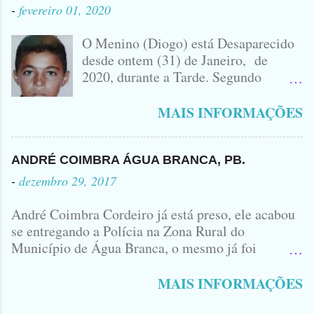
PERDEU A VIDA.... FOTO
-
fevereiro 01, 2020
IDOMINIS FIDELIS FOTO
IDOMINIS FIDELIS VEÍCULO
O Menino (Diogo) está Desaparecido
ENVOLVIDO NO ACIDENTE UMA
desde ontem (31) de Janeiro, de
MONTANA NA FOTO VOCÊS
2020, durante a Tarde. Segundo
PODEM OBSERVAR QUE TODAS...
informações, o Garoto, Residente no
Bairro Jardim Karlota, aqui em
MAIS INFORMAÇÕES
Princesa Isabel, foi visto na
Companhia de dois Elementos. [83]9
98356406 - Se você souber de alguma
ANDRÉ COIMBRA ÁGUA BRANCA, PB.
Informação, favor avisar através deste
-
dezembro 29, 2017
Contato. A Mãe do Menino se chama
Luciana, ela tá Desesperada.
André Coimbra Cordeiro já está preso, ele acabou
se entregando a Polícia na Zona Rural do
Município de Água Branca, o mesmo já foi
encaminhado ao Presídio da Cidade de Patos. Logo
cedo, tinha surgido a informação que, o acusado,
MAIS INFORMAÇÕES
André Coimbra, iria se apresentar em uma