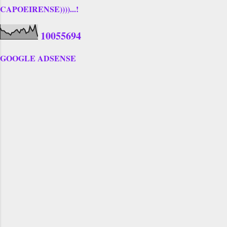
CAPOEIRENSE))))...!
1
0
0
5
5
6
9
4
GOOGLE ADSENSE