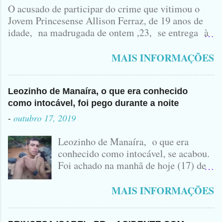
O acusado de participar do crime que vitimou o
Jovem Princesense Allison Ferraz, de 19 anos de
idade, na madrugada de ontem ,23, se entrega à
Polícia na manhã de hoje. Na Delegacia, Antônio,
vulgo ( CORRÓ ) falou como tudo aconteceu ...
MAIS INFORMAÇÕES
Leozinho de Manaíra, o que era conhecido
como intocável, foi pego durante a noite
-
outubro 17, 2019
Leozinho de Manaíra, o que era
conhecido como intocável, se acabou.
Foi achado na manhã de hoje (17) de
Outubro, lá pras bandas de Manaíra,
no Sertão da Paraíba, o Lendário
MAIS INFORMAÇÕES
Leozinho . Segundo informações , o
Criminoso Leonardo, 22 anos, foi