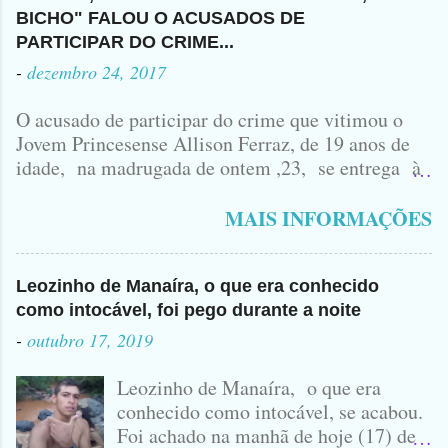
BICHO" FALOU O ACUSADOS DE
PARTICIPAR DO CRIME...
-
dezembro 24, 2017
O acusado de participar do crime que vitimou o
Jovem Princesense Allison Ferraz, de 19 anos de
idade, na madrugada de ontem ,23, se entrega à
Polícia na manhã de hoje. Na Delegacia, Antônio,
vulgo ( CORRÓ ) falou como tudo aconteceu ...
MAIS INFORMAÇÕES
Leozinho de Manaíra, o que era conhecido
como intocável, foi pego durante a noite
-
outubro 17, 2019
Leozinho de Manaíra, o que era
conhecido como intocável, se acabou.
Foi achado na manhã de hoje (17) de