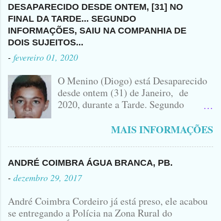
HÁ NENHUMA INFORMAÇÃO
MORRENDO NO LOCAL.
SUSPEITA É QUE ELE TENHA
DESAPARECIDO DESDE ONTEM, [31] NO
SOBRE QUEM SEJA O DONO DO
ACUSADO E VÍTIMA QUE ESTÁ
FUGIDO PARA SANTA CRUZ DO
FINAL DA TARDE... SEGUNDO
VEÍCULO ENVOLVIDO NO
SEM CAMISA
CAPIBARIBE, NO PERNAMBUCO...
INFORMAÇÕES, SAIU NA COMPANHIA DE
ACIDENTE EM QUE ZÉ DO RÁDIO
DOIS SUJEITOS...
PERDEU A VIDA.... FOTO
-
fevereiro 01, 2020
IDOMINIS FIDELIS FOTO
IDOMINIS FIDELIS VEÍCULO
O Menino (Diogo) está Desaparecido
ENVOLVIDO NO ACIDENTE UMA
desde ontem (31) de Janeiro, de
MONTANA NA FOTO VOCÊS
2020, durante a Tarde. Segundo
PODEM OBSERVAR QUE TODAS...
informações, o Garoto, Residente no
Bairro Jardim Karlota, aqui em
MAIS INFORMAÇÕES
Princesa Isabel, foi visto na
Companhia de dois Elementos. [83]9
98356406 - Se você souber de alguma
ANDRÉ COIMBRA ÁGUA BRANCA, PB.
Informação, favor avisar através deste
-
dezembro 29, 2017
Contato. A Mãe do Menino se chama
Luciana, ela tá Desesperada.
André Coimbra Cordeiro já está preso, ele acabou
se entregando a Polícia na Zona Rural do