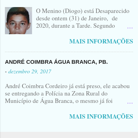
IDOMINIS FIDELIS VEÍCULO
O Menino (Diogo) está Desaparecido
ENVOLVIDO NO ACIDENTE UMA
desde ontem (31) de Janeiro, de
MONTANA NA FOTO VOCÊS
2020, durante a Tarde. Segundo
PODEM OBSERVAR QUE TODAS...
informações, o Garoto, Residente no
Bairro Jardim Karlota, aqui em
MAIS INFORMAÇÕES
Princesa Isabel, foi visto na
Companhia de dois Elementos. [83]9
98356406 - Se você souber de alguma
ANDRÉ COIMBRA ÁGUA BRANCA, PB.
Informação, favor avisar através deste
-
dezembro 29, 2017
Contato. A Mãe do Menino se chama
Luciana, ela tá Desesperada.
André Coimbra Cordeiro já está preso, ele acabou
se entregando a Polícia na Zona Rural do
Município de Água Branca, o mesmo já foi
encaminhado ao Presídio da Cidade de Patos. Logo
cedo, tinha surgido a informação que, o acusado,
MAIS INFORMAÇÕES
André Coimbra, iria se apresentar em uma
Delegacia, não havia informações de onde seria e
qual seria a Delegacia... Com uma Bíblia na mão,