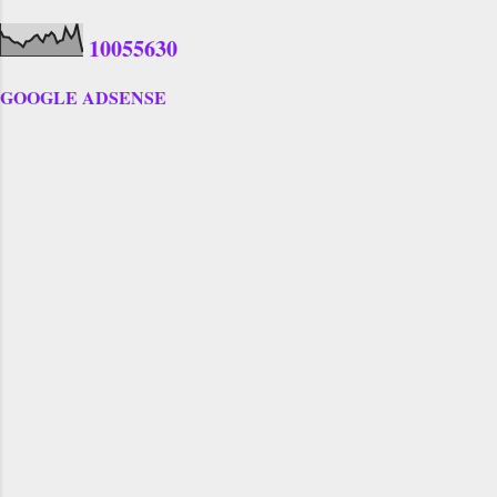
1
0
0
5
5
6
3
0
GOOGLE ADSENSE