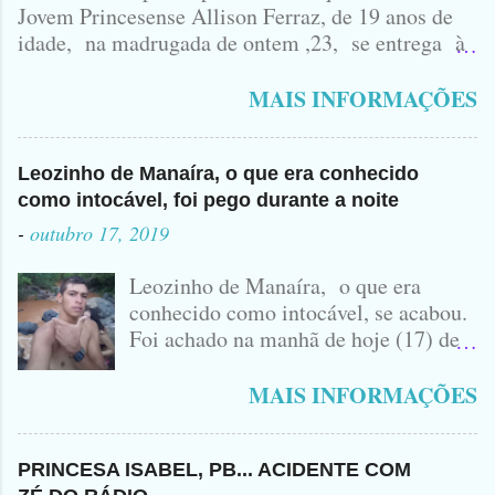
Jovem Princesense Allison Ferraz, de 19 anos de
idade, na madrugada de ontem ,23, se entrega à
Polícia na manhã de hoje. Na Delegacia, Antônio,
vulgo ( CORRÓ ) falou como tudo aconteceu ...
MAIS INFORMAÇÕES
Leozinho de Manaíra, o que era conhecido
como intocável, foi pego durante a noite
-
outubro 17, 2019
Leozinho de Manaíra, o que era
conhecido como intocável, se acabou.
Foi achado na manhã de hoje (17) de
Outubro, lá pras bandas de Manaíra,
no Sertão da Paraíba, o Lendário
MAIS INFORMAÇÕES
Leozinho . Segundo informações , o
Criminoso Leonardo, 22 anos, foi
atingido com disparo de calibre 12. O
PRINCESA ISABEL, PB... ACIDENTE COM