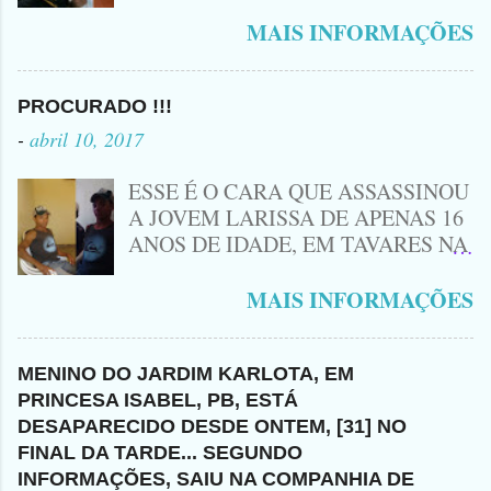
DO SÍTIO MACAMBIRA DE LAGOA
ELETRÔNICOS COMO: RÁDIOS ,
DE SÃO JOÃO, O MESMO FOI
MAIS INFORMAÇÕES
TVS , DVDS E OUTROS. ERA UM
ASSASSINADO EM SUA PRÓPRIA
HOMEM TRABALHADOR ... NO
RESIDENCIA NA TARDE DE
MOMENTO DO ACIDENTE ELE
TERÇA - FEIRA (14), O ACUSADO
PROCURADO !!!
IRIA CONSERTAR UM APARELHO
DE NOME DOUGLAS, DEVIA UMA
-
abril 10, 2017
NA COMUNIDADE DE LAGOA DA
QUANTIA DE 20 REAIS, OU 4
CRUZ, DE ACORDO COM
CERVEJAS E SEGUNDO
ESSE É O CARA QUE ASSASSINOU
INFORMAÇÕES DE
INFORMAÇÕES, MARCOS TERIA
A JOVEM LARISSA DE APENAS 16
TERCEIROS.ELE SEGUIA EM SUA
COBRADO A TAL DÍVIDA E ASSIM
ANOS DE IDADE, EM TAVARES NA
MOTO E FOI QUANDO
O ACUSADO NÃO ACEITANDO SER
PARAÍBA... AJUDE A POLÍCIA ...
ACONTECEU O ACIDENTE... O
COBRADO, FOI ATÉ A CASA DA
SE VOCÊ VER ESSE ELEMENTO
MAIS INFORMAÇÕES
CONDUTOR DO VEÍCULO FUGIU
VÍTIMA E O MATOU COM GOLPES
POR AI ...DISK 190... O NOME DO
DO LOCAL NO APÓS O ACIDENTE
DE FACA, MARCOS ESTAVA
CRIMINOSO É ALISSON ,
E NÃO SABEMOS O SEU NOME
DORMINDO NO MOMENTO E NÃO
MORADOR DO SÍTIO BOA VISTA,
MENINO DO JARDIM KARLOTA, EM
ATÉ O MOMENTO... AINDA NÃO
TEVE CHANCE DE DEFESA.
MUNICÍPIO DE TAVARES... A
PRINCESA ISABEL, PB, ESTÁ
HÁ NENHUMA INFORMAÇÃO
MORRENDO NO LOCAL.
SUSPEITA É QUE ELE TENHA
DESAPARECIDO DESDE ONTEM, [31] NO
SOBRE QUEM SEJA O DONO DO
ACUSADO E VÍTIMA QUE ESTÁ
FUGIDO PARA SANTA CRUZ DO
FINAL DA TARDE... SEGUNDO
VEÍCULO ENVOLVIDO NO
SEM CAMISA
CAPIBARIBE, NO PERNAMBUCO...
INFORMAÇÕES, SAIU NA COMPANHIA DE