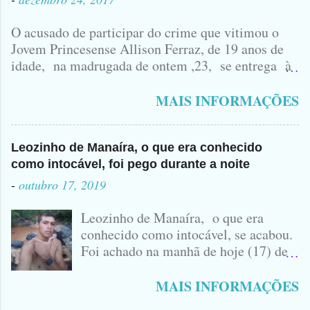
O acusado de participar do crime que vitimou o
Jovem Princesense Allison Ferraz, de 19 anos de
idade, na madrugada de ontem ,23, se entrega à
Polícia na manhã de hoje. Na Delegacia, Antônio,
vulgo ( CORRÓ ) falou como tudo aconteceu ...
MAIS INFORMAÇÕES
Leozinho de Manaíra, o que era conhecido
como intocável, foi pego durante a noite
-
outubro 17, 2019
Leozinho de Manaíra, o que era
conhecido como intocável, se acabou.
Foi achado na manhã de hoje (17) de
Outubro, lá pras bandas de Manaíra,
no Sertão da Paraíba, o Lendário
MAIS INFORMAÇÕES
Leozinho . Segundo informações , o