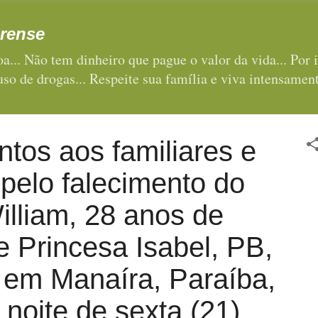
Pular para o conteúdo principal
rense
a... Não tem dinheiro que pague o valor da vida... Por i
 uso de drogas... Respeite sua família e viva intensament
tos aos familiares e
pelo falecimento do
lliam, 28 anos de
e Princesa Isabel, PB,
 em Manaíra, Paraíba,
e noite de sexta (21)