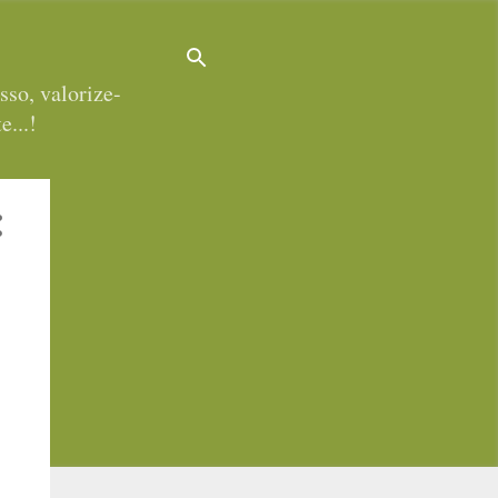
sso, valorize-
e...!