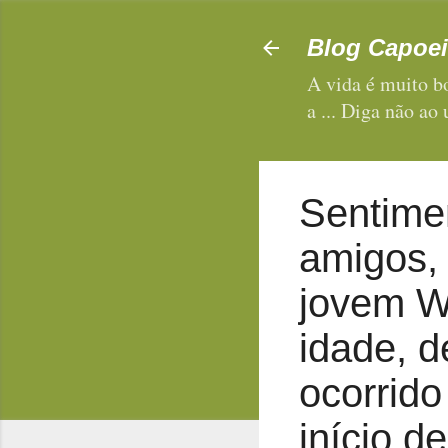
Blog Capoei
A vida é muito bo
a ... Diga não ao
Sentimen
amigos, 
jovem Wi
idade, d
ocorrido
início d