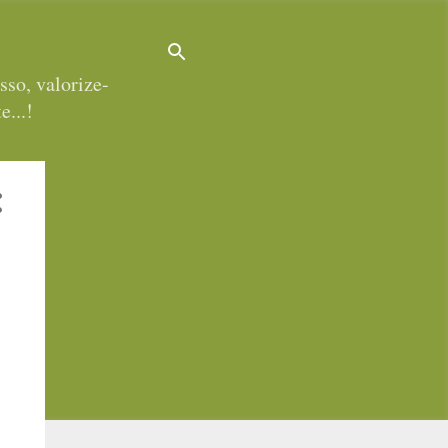
sso, valorize-
e...!