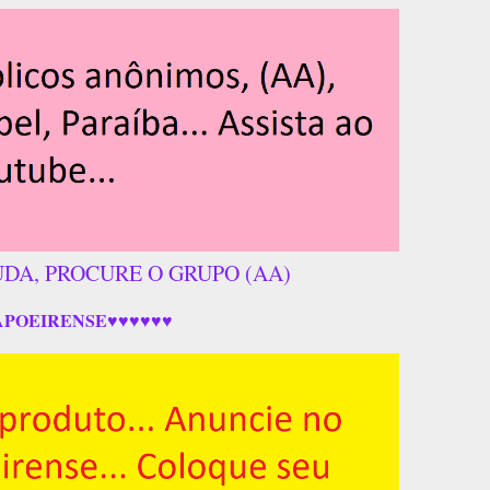
UDA, PROCURE O GRUPO (AA)
APOEIRENSE♥♥♥♥♥♥