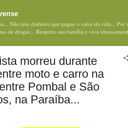
Pular para o conteúdo principal
rense
a... Não tem dinheiro que pague o valor da vida... Por i
 uso de drogas... Respeite sua família e viva intensament
ista morreu durante
entre moto e carro na
entre Pombal e São
, na Paraíba...