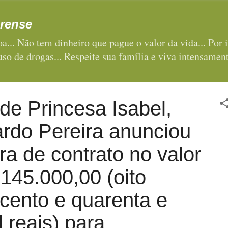
Pular para o conteúdo principal
rense
a... Não tem dinheiro que pague o valor da vida... Por i
 uso de drogas... Respeite sua família e viva intensament
 de Princesa Isabel,
ardo Pereira anunciou
ra de contrato no valor
145.000,00 (oito
cento e quarenta e
l reais) para