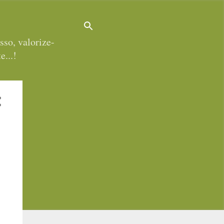
sso, valorize-
e...!