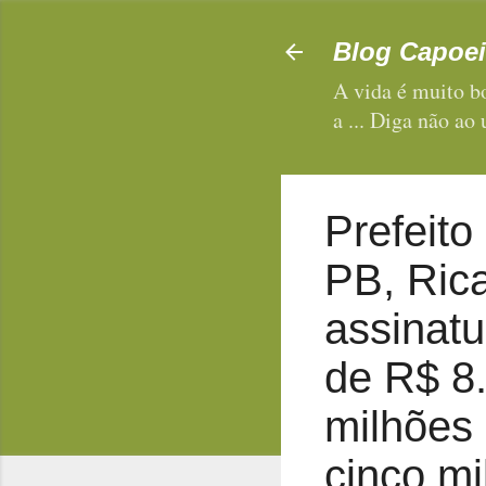
Blog Capoei
A vida é muito bo
a ... Diga não ao
Prefeito
PB, Ric
assinatu
de R$ 8.
milhões 
cinco mi