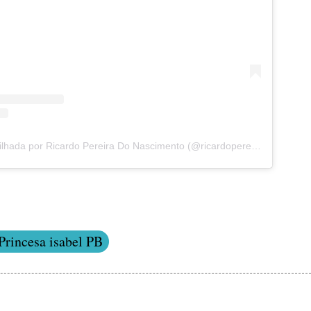
Uma publicação partilhada por Ricardo Pereira Do Nascimento (@ricardopereirapb)
Princesa isabel PB