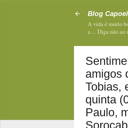
Blog Capoei
A vida é muito bo
a ... Diga não ao
Sentimen
amigos 
Tobias, 
quinta (
Paulo, 
Sorocaba