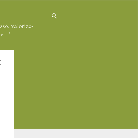
sso, valorize-
e...!