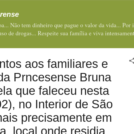
Pular para o conteúdo principal
rense
a... Não tem dinheiro que pague o valor da vida... Por i
 uso de drogas... Respeite sua família e viva intensament
tos aos familiares e
da Prncesense Bruna
ela que faleceu nesta
02), no Interior de São
mais precisamente em
, local onde residia...