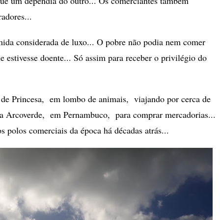
ue um dependia do outro... Os comerciantes também
adores...
ida considerada de luxo... O pobre não podia nem comer
ue estivesse doente... Só assim para receber o privilégio do
de Princesa, em lombo de animais, viajando por cerca de
 a Arcoverde, em Pernambuco, para comprar mercadorias...
s polos comerciais da época há décadas atrás...