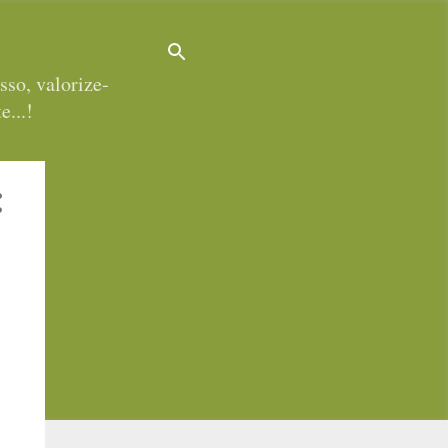
sso, valorize-
e...!