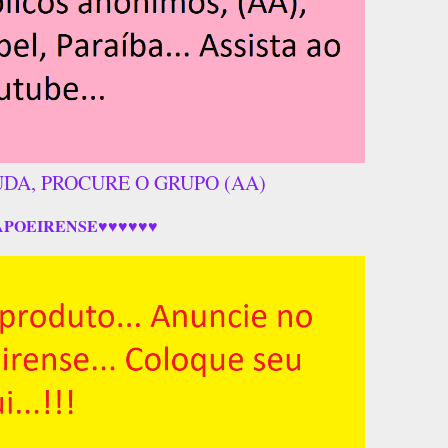
UDA, PROCURE O GRUPO (AA)
APOEIRENSE♥♥♥♥♥♥