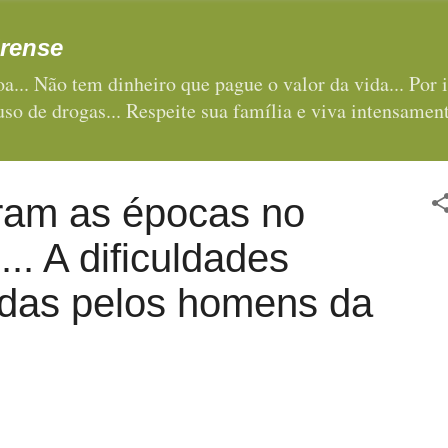
Pular para o conteúdo principal
rense
a... Não tem dinheiro que pague o valor da vida... Por i
 uso de drogas... Respeite sua família e viva intensament
am as épocas no
.. A dificuldades
adas pelos homens da