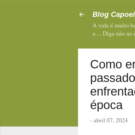
Blog Capoei
A vida é muito bo
a ... Diga não ao
Como er
passado.
enfrent
época
-
abril 07, 2024