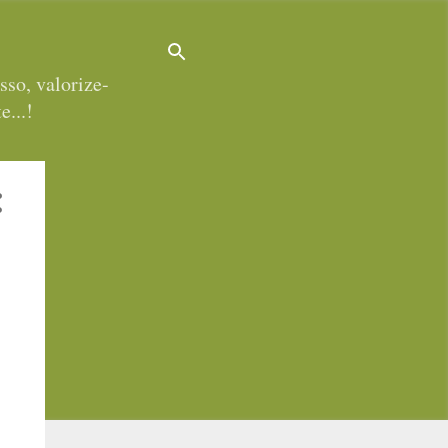
sso, valorize-
e...!