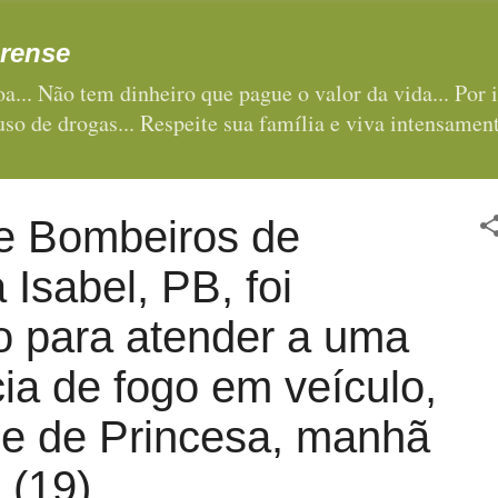
Pular para o conteúdo principal
rense
a... Não tem dinheiro que pague o valor da vida... Por i
 uso de drogas... Respeite sua família e viva intensament
e Bombeiros de
 Isabel, PB, foi
o para atender a uma
ia de fogo em veículo,
de de Princesa, manhã
(19)...