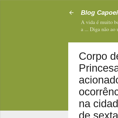
Blog Capoei
A vida é muito bo
a ... Diga não ao
Corpo d
Princesa
acionad
ocorrênc
na cida
de sexta 