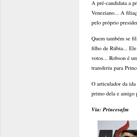
A pré-candidata a p
Veneziano... A fili
pelo próprio preside
Quem também se fil
filho de Rúbia... El
votos... Robson é um
transferiu para Princ
O articulador da id
primo dela e amigo 
Via: Princesafm