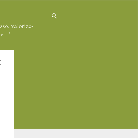
sso, valorize-
e...!