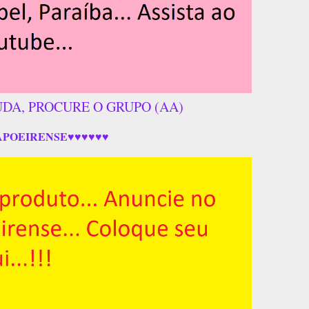
UDA, PROCURE O GRUPO (AA)
APOEIRENSE♥♥♥♥♥♥