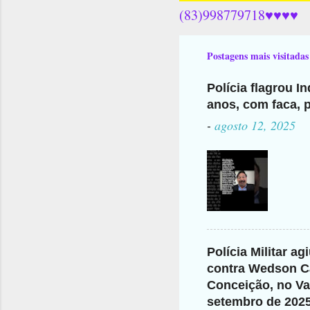
(83)998779718♥♥♥♥
Postagens mais visitadas
Polícia flagrou I
anos, com faca, p
-
agosto 12, 2025
Polícia Militar a
contra Wedson Ca
Conceição, no Val
setembro de 202