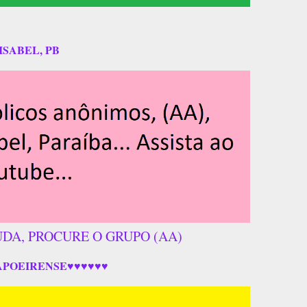
ISABEL, PB
UDA, PROCURE O GRUPO (AA)
APOEIRENSE♥♥♥♥♥♥