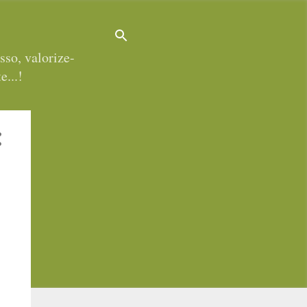
sso, valorize-
e...!