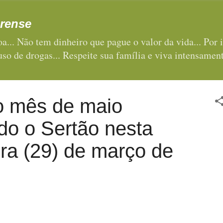
Pular para o conteúdo principal
rense
a... Não tem dinheiro que pague o valor da vida... Por i
 uso de drogas... Respeite sua família e viva intensament
o mês de maio
do o Sertão nesta
ira (29) de março de