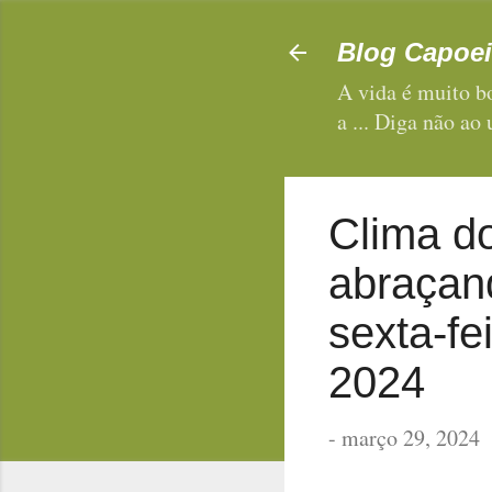
Blog Capoei
A vida é muito bo
a ... Diga não ao
Clima d
abraçan
sexta-fe
2024
-
março 29, 2024