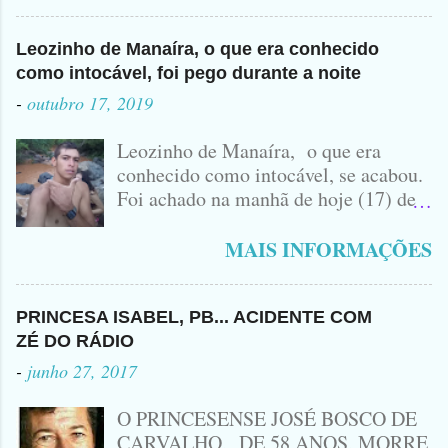
Leozinho de Manaíra, o que era conhecido
como intocável, foi pego durante a noite
-
outubro 17, 2019
Leozinho de Manaíra, o que era
conhecido como intocável, se acabou.
Foi achado na manhã de hoje (17) de
Outubro, lá pras bandas de Manaíra,
no Sertão da Paraíba, o Lendário
MAIS INFORMAÇÕES
Leozinho . Segundo informações , o
Criminoso Leonardo, 22 anos, foi
atingido com disparo de calibre 12. O
PRINCESA ISABEL, PB... ACIDENTE COM
Procurado pela Justiça havia matado
ZÉ DO RÁDIO
a Namorada dele, Fabrícia Nogueira ,
-
junho 27, 2017
16 anos, com golpes de Faca
Peixeira. Ele deu mais de 10 Facadas
O PRINCESENSE JOSÉ BOSCO DE
na Adolescente.
CARVALHO, DE 58 ANOS, MORRE