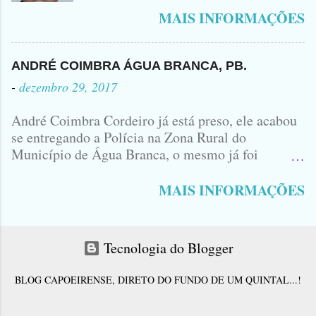
Bairro Jardim Karlota, aqui em
MAIS INFORMAÇÕES
Princesa Isabel, foi visto na
Companhia de dois Elementos. [83]9
98356406 - Se você souber de alguma
ANDRÉ COIMBRA ÁGUA BRANCA, PB.
Informação, favor avisar através deste
-
dezembro 29, 2017
Contato. A Mãe do Menino se chama
Luciana, ela tá Desesperada.
André Coimbra Cordeiro já está preso, ele acabou
se entregando a Polícia na Zona Rural do
Município de Água Branca, o mesmo já foi
encaminhado ao Presídio da Cidade de Patos. Logo
cedo, tinha surgido a informação que, o acusado,
MAIS INFORMAÇÕES
André Coimbra, iria se apresentar em uma
Delegacia, não havia informações de onde seria e
qual seria a Delegacia... Com uma Bíblia na mão,
Tecnologia do Blogger
André seguiu direto para o Município de Patos...
No último sábado André matou o jovem Allison
BLOG CAPOEIRENSE, DIRETO DO FUNDO DE UM QUINTAL...!
Ferraz e juntamente com Antônio Corró desovou
o corpo da vítima em um matagal na Zona Rural