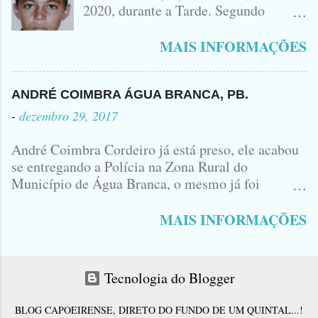
MONTANA NA FOTO VOCÊS
2020, durante a Tarde. Segundo
PODEM OBSERVAR QUE TODAS...
informações, o Garoto, Residente no
Bairro Jardim Karlota, aqui em
MAIS INFORMAÇÕES
Princesa Isabel, foi visto na
Companhia de dois Elementos. [83]9
98356406 - Se você souber de alguma
ANDRÉ COIMBRA ÁGUA BRANCA, PB.
Informação, favor avisar através deste
-
dezembro 29, 2017
Contato. A Mãe do Menino se chama
Luciana, ela tá Desesperada.
André Coimbra Cordeiro já está preso, ele acabou
se entregando a Polícia na Zona Rural do
Município de Água Branca, o mesmo já foi
encaminhado ao Presídio da Cidade de Patos. Logo
cedo, tinha surgido a informação que, o acusado,
MAIS INFORMAÇÕES
André Coimbra, iria se apresentar em uma
Delegacia, não havia informações de onde seria e
qual seria a Delegacia... Com uma Bíblia na mão,
Tecnologia do Blogger
André seguiu direto para o Município de Patos...
No último sábado André matou o jovem Allison
BLOG CAPOEIRENSE, DIRETO DO FUNDO DE UM QUINTAL...!