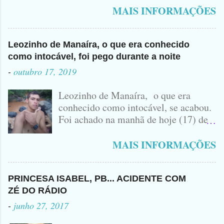
vulgo ( CORRÓ ) falou como tudo aconteceu ...
MAIS INFORMAÇÕES
Leozinho de Manaíra, o que era conhecido
como intocável, foi pego durante a noite
-
outubro 17, 2019
Leozinho de Manaíra, o que era
conhecido como intocável, se acabou.
Foi achado na manhã de hoje (17) de
Outubro, lá pras bandas de Manaíra,
no Sertão da Paraíba, o Lendário
MAIS INFORMAÇÕES
Leozinho . Segundo informações , o
Criminoso Leonardo, 22 anos, foi
atingido com disparo de calibre 12. O
PRINCESA ISABEL, PB... ACIDENTE COM
Procurado pela Justiça havia matado
ZÉ DO RÁDIO
a Namorada dele, Fabrícia Nogueira ,
-
junho 27, 2017
16 anos, com golpes de Faca