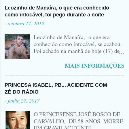
Leozinho de Manaíra, o que era conhecido
como intocável, foi pego durante a noite
-
outubro 17, 2019
Leozinho de Manaíra, o que era
conhecido como intocável, se acabou.
Foi achado na manhã de hoje (17) de
Outubro, lá pras bandas de Manaíra,
no Sertão da Paraíba, o Lendário
MAIS INFORMAÇÕES
Leozinho . Segundo informações , o
Criminoso Leonardo, 22 anos, foi
atingido com disparo de calibre 12. O
PRINCESA ISABEL, PB... ACIDENTE COM
Procurado pela Justiça havia matado
ZÉ DO RÁDIO
a Namorada dele, Fabrícia Nogueira ,
-
junho 27, 2017
16 anos, com golpes de Faca
Peixeira. Ele deu mais de 10 Facadas
O PRINCESENSE JOSÉ BOSCO DE
na Adolescente.
CARVALHO, DE 58 ANOS, MORRE
EM GRAVE ACIDENTE