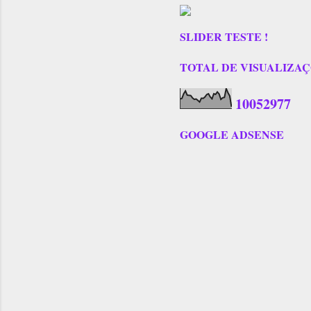
SLIDER TESTE !
TOTAL DE VISUALIZAÇÕES
1
0
0
5
2
9
7
7
GOOGLE ADSENSE