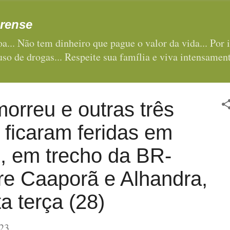
Pular para o conteúdo principal
rense
a... Não tem dinheiro que pague o valor da vida... Por i
 uso de drogas... Respeite sua família e viva intensament
orreu e outras três
 ficaram feridas em
, em trecho da BR-
re Caaporã e Alhandra,
a terça (28)
23