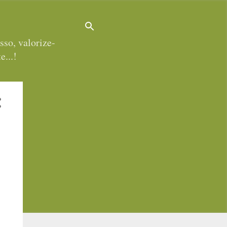
sso, valorize-
e...!