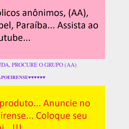
UDA, PROCURE O GRUPO (AA)
APOEIRENSE♥♥♥♥♥♥