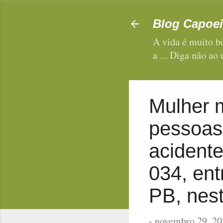
Blog Capoei
A vida é muito bo
a ... Diga não ao
Mulher m
pessoas
acidente
034, ent
PB, nest
-
novembro 29, 20