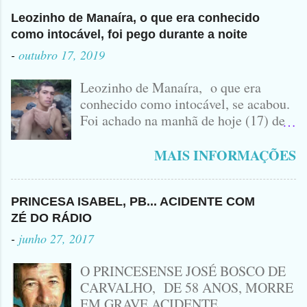
Leozinho de Manaíra, o que era conhecido
como intocável, foi pego durante a noite
-
outubro 17, 2019
Leozinho de Manaíra, o que era
conhecido como intocável, se acabou.
Foi achado na manhã de hoje (17) de
Outubro, lá pras bandas de Manaíra,
no Sertão da Paraíba, o Lendário
MAIS INFORMAÇÕES
Leozinho . Segundo informações , o
Criminoso Leonardo, 22 anos, foi
atingido com disparo de calibre 12. O
PRINCESA ISABEL, PB... ACIDENTE COM
Procurado pela Justiça havia matado
ZÉ DO RÁDIO
a Namorada dele, Fabrícia Nogueira ,
-
junho 27, 2017
16 anos, com golpes de Faca
Peixeira. Ele deu mais de 10 Facadas
O PRINCESENSE JOSÉ BOSCO DE
na Adolescente.
CARVALHO, DE 58 ANOS, MORRE
EM GRAVE ACIDENTE