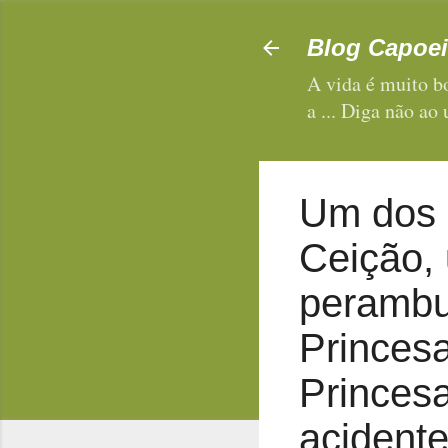
Blog Capoei
A vida é muito bo
a ... Diga não ao
Um dos 
Ceição,
perambu
Princes
Princesa
acidente