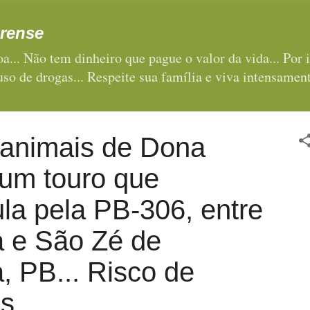
Pular para o conteúdo principal
rense
a... Não tem dinheiro que pague o valor da vida... Por i
 uso de drogas... Respeite sua família e viva intensament
animais de Dona
 um touro que
la pela PB-306, entre
a e São Zé de
, PB... Risco de
s...