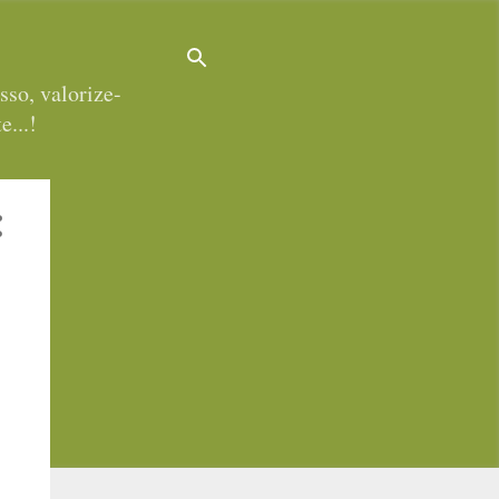
sso, valorize-
e...!