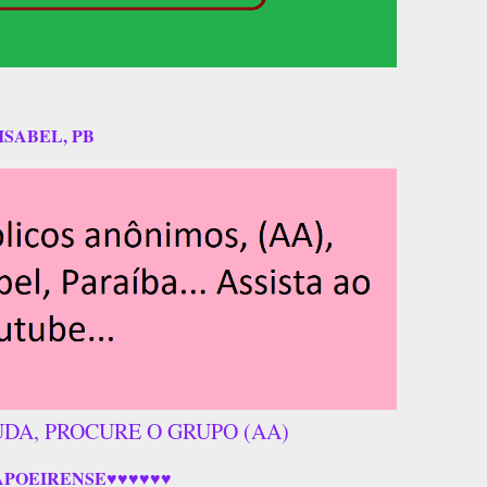
ISABEL, PB
UDA, PROCURE O GRUPO (AA)
APOEIRENSE♥♥♥♥♥♥