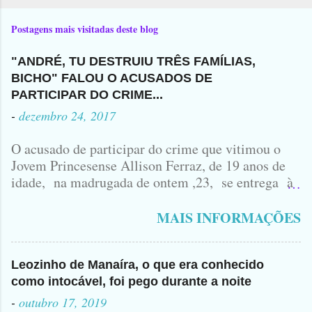
Postagens mais visitadas deste blog
"ANDRÉ, TU DESTRUIU TRÊS FAMÍLIAS,
BICHO" FALOU O ACUSADOS DE
PARTICIPAR DO CRIME...
-
dezembro 24, 2017
O acusado de participar do crime que vitimou o
Jovem Princesense Allison Ferraz, de 19 anos de
idade, na madrugada de ontem ,23, se entrega à
Polícia na manhã de hoje. Na Delegacia, Antônio,
vulgo ( CORRÓ ) falou como tudo aconteceu ...
MAIS INFORMAÇÕES
Leozinho de Manaíra, o que era conhecido
como intocável, foi pego durante a noite
-
outubro 17, 2019