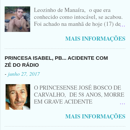
Leozinho de Manaíra, o que era
conhecido como intocável, se acabou.
Foi achado na manhã de hoje (17) de
Outubro, lá pras bandas de Manaíra,
no Sertão da Paraíba, o Lendário
MAIS INFORMAÇÕES
Leozinho . Segundo informações , o
Criminoso Leonardo, 22 anos, foi
atingido com disparo de calibre 12. O
PRINCESA ISABEL, PB... ACIDENTE COM
Procurado pela Justiça havia matado
ZÉ DO RÁDIO
a Namorada dele, Fabrícia Nogueira ,
-
junho 27, 2017
16 anos, com golpes de Faca
Peixeira. Ele deu mais de 10 Facadas
O PRINCESENSE JOSÉ BOSCO DE
na Adolescente.
CARVALHO, DE 58 ANOS, MORRE
EM GRAVE ACIDENTE
ENVOLVENDO MOTO
CINQUENTINHA SHINERAY E UM
MAIS INFORMAÇÕES
VEÍCULO MONTANA, TRAGÉDIA
ACONTECEU AGORA A TARDE