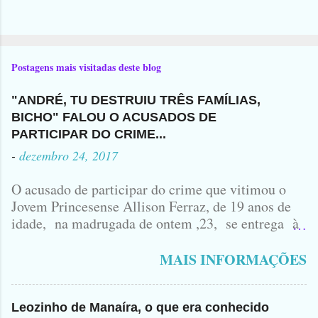
Postagens mais visitadas deste blog
"ANDRÉ, TU DESTRUIU TRÊS FAMÍLIAS,
BICHO" FALOU O ACUSADOS DE
PARTICIPAR DO CRIME...
-
dezembro 24, 2017
O acusado de participar do crime que vitimou o
Jovem Princesense Allison Ferraz, de 19 anos de
idade, na madrugada de ontem ,23, se entrega à
Polícia na manhã de hoje. Na Delegacia, Antônio,
vulgo ( CORRÓ ) falou como tudo aconteceu ...
MAIS INFORMAÇÕES
Leozinho de Manaíra, o que era conhecido