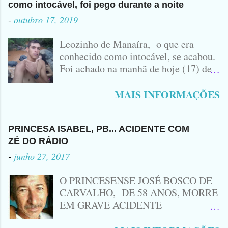
como intocável, foi pego durante a noite
-
outubro 17, 2019
Leozinho de Manaíra, o que era
conhecido como intocável, se acabou.
Foi achado na manhã de hoje (17) de
Outubro, lá pras bandas de Manaíra,
no Sertão da Paraíba, o Lendário
MAIS INFORMAÇÕES
Leozinho . Segundo informações , o
Criminoso Leonardo, 22 anos, foi
atingido com disparo de calibre 12. O
PRINCESA ISABEL, PB... ACIDENTE COM
Procurado pela Justiça havia matado
ZÉ DO RÁDIO
a Namorada dele, Fabrícia Nogueira ,
-
junho 27, 2017
16 anos, com golpes de Faca
Peixeira. Ele deu mais de 10 Facadas
O PRINCESENSE JOSÉ BOSCO DE
na Adolescente.
CARVALHO, DE 58 ANOS, MORRE
EM GRAVE ACIDENTE
ENVOLVENDO MOTO