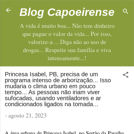
Pular para o conteúdo principal
Blog Capoeirense
A vida é muito boa... Não tem dinheiro
que pague o valor da vida... Por isso,
valorize-a ... Diga não ao uso de
drogas... Respeite sua família e viva
intensamente...!
Princesa Isabel, PB, precisa de um
programa intenso de arborização... Isso
mudaria o clima urbano em pouco
tempo... As pessoas não iriam viver
sufocadas, usando ventiladores e ar
condicionados ligados na tomada...
-
agosto 21, 2023
A área urbana de Princesa Isabel, no Sertão da Paraíba