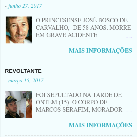
a Namorada dele, Fabrícia Nogueira ,
-
junho 27, 2017
16 anos, com golpes de Faca
Peixeira. Ele deu mais de 10 Facadas
O PRINCESENSE JOSÉ BOSCO DE
na Adolescente.
CARVALHO, DE 58 ANOS, MORRE
EM GRAVE ACIDENTE
ENVOLVENDO MOTO
CINQUENTINHA SHINERAY E UM
MAIS INFORMAÇÕES
VEÍCULO MONTANA, TRAGÉDIA
ACONTECEU AGORA A TARDE
PRÓXIMO A ENTRADA DE LAGOA
REVOLTANTE
DA CRUZ, A VÍTIMA CONHECIDA
-
março 15, 2017
COMO ( ZÉ DO RÁDIO) MORREU
NO LOCAL... ZÉ DO RÁDIO COMO
FOI SEPULTADO NA TARDE DE
ERA CONHECIDO TRABALHAVA
ONTEM (15), O CORPO DE
HÁ MUITOS ANOS COM
MARCOS SERAFIM, MORADOR
CONSERTOS DE EQUIPAMENTOS
DO SÍTIO MACAMBIRA DE LAGOA
ELETRÔNICOS COMO: RÁDIOS ,
DE SÃO JOÃO, O MESMO FOI
MAIS INFORMAÇÕES
TVS , DVDS E OUTROS. ERA UM
ASSASSINADO EM SUA PRÓPRIA