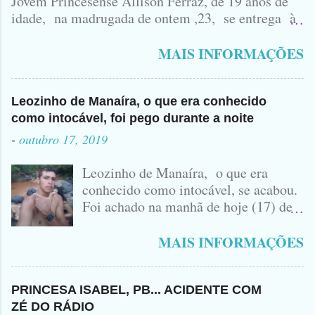
Jovem Princesense Allison Ferraz, de 19 anos de
idade, na madrugada de ontem ,23, se entrega à
Polícia na manhã de hoje. Na Delegacia, Antônio,
vulgo ( CORRÓ ) falou como tudo aconteceu ...
MAIS INFORMAÇÕES
Leozinho de Manaíra, o que era conhecido
como intocável, foi pego durante a noite
-
outubro 17, 2019
Leozinho de Manaíra, o que era
conhecido como intocável, se acabou.
Foi achado na manhã de hoje (17) de
Outubro, lá pras bandas de Manaíra,
no Sertão da Paraíba, o Lendário
MAIS INFORMAÇÕES
Leozinho . Segundo informações , o
Criminoso Leonardo, 22 anos, foi
atingido com disparo de calibre 12. O
PRINCESA ISABEL, PB... ACIDENTE COM
Procurado pela Justiça havia matado
ZÉ DO RÁDIO