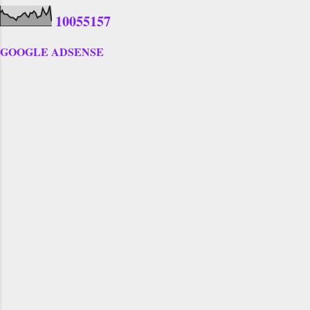
1
0
0
5
5
1
5
7
GOOGLE ADSENSE