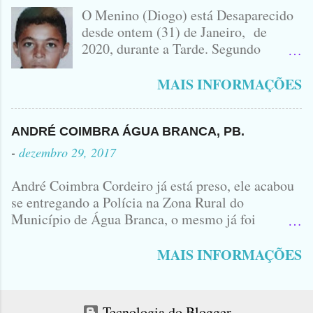
IDOMINIS FIDELIS VEÍCULO
O Menino (Diogo) está Desaparecido
ENVOLVIDO NO ACIDENTE UMA
desde ontem (31) de Janeiro, de
MONTANA NA FOTO VOCÊS
2020, durante a Tarde. Segundo
PODEM OBSERVAR QUE TODAS...
informações, o Garoto, Residente no
Bairro Jardim Karlota, aqui em
MAIS INFORMAÇÕES
Princesa Isabel, foi visto na
Companhia de dois Elementos. [83]9
98356406 - Se você souber de alguma
ANDRÉ COIMBRA ÁGUA BRANCA, PB.
Informação, favor avisar através deste
-
dezembro 29, 2017
Contato. A Mãe do Menino se chama
Luciana, ela tá Desesperada.
André Coimbra Cordeiro já está preso, ele acabou
se entregando a Polícia na Zona Rural do
Município de Água Branca, o mesmo já foi
encaminhado ao Presídio da Cidade de Patos. Logo
cedo, tinha surgido a informação que, o acusado,
MAIS INFORMAÇÕES
André Coimbra, iria se apresentar em uma
Delegacia, não havia informações de onde seria e
qual seria a Delegacia... Com uma Bíblia na mão,
Tecnologia do Blogger