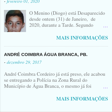
-
fevereiro 01, 2020
IDOMINIS FIDELIS FOTO
IDOMINIS FIDELIS VEÍCULO
O Menino (Diogo) está Desaparecido
ENVOLVIDO NO ACIDENTE UMA
desde ontem (31) de Janeiro, de
MONTANA NA FOTO VOCÊS
2020, durante a Tarde. Segundo
PODEM OBSERVAR QUE TODAS...
informações, o Garoto, Residente no
Bairro Jardim Karlota, aqui em
MAIS INFORMAÇÕES
Princesa Isabel, foi visto na
Companhia de dois Elementos. [83]9
98356406 - Se você souber de alguma
ANDRÉ COIMBRA ÁGUA BRANCA, PB.
Informação, favor avisar através deste
-
dezembro 29, 2017
Contato. A Mãe do Menino se chama
Luciana, ela tá Desesperada.
André Coimbra Cordeiro já está preso, ele acabou
se entregando a Polícia na Zona Rural do
Município de Água Branca, o mesmo já foi
encaminhado ao Presídio da Cidade de Patos. Logo
cedo, tinha surgido a informação que, o acusado,
MAIS INFORMAÇÕES
André Coimbra, iria se apresentar em uma
Delegacia, não havia informações de onde seria e