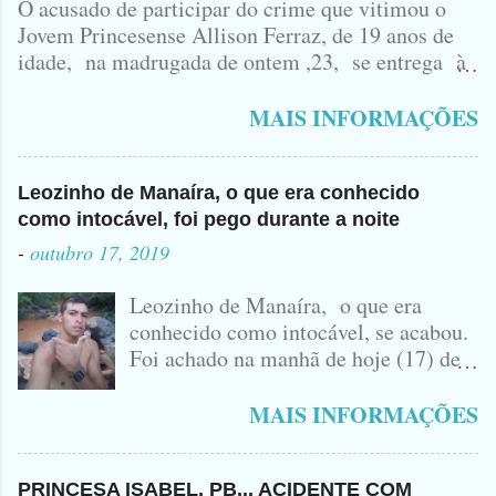
O acusado de participar do crime que vitimou o
Jovem Princesense Allison Ferraz, de 19 anos de
idade, na madrugada de ontem ,23, se entrega à
Polícia na manhã de hoje. Na Delegacia, Antônio,
vulgo ( CORRÓ ) falou como tudo aconteceu ...
MAIS INFORMAÇÕES
Leozinho de Manaíra, o que era conhecido
como intocável, foi pego durante a noite
-
outubro 17, 2019
Leozinho de Manaíra, o que era
conhecido como intocável, se acabou.
Foi achado na manhã de hoje (17) de
Outubro, lá pras bandas de Manaíra,
no Sertão da Paraíba, o Lendário
MAIS INFORMAÇÕES
Leozinho . Segundo informações , o
Criminoso Leonardo, 22 anos, foi
atingido com disparo de calibre 12. O
PRINCESA ISABEL, PB... ACIDENTE COM