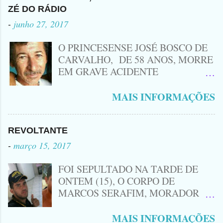
Procurado pela Justiça havia matado
ZÉ DO RÁDIO
a Namorada dele, Fabrícia Nogueira ,
-
junho 27, 2017
16 anos, com golpes de Faca
Peixeira. Ele deu mais de 10 Facadas
O PRINCESENSE JOSÉ BOSCO DE
na Adolescente.
CARVALHO, DE 58 ANOS, MORRE
EM GRAVE ACIDENTE
ENVOLVENDO MOTO
CINQUENTINHA SHINERAY E UM
MAIS INFORMAÇÕES
VEÍCULO MONTANA, TRAGÉDIA
ACONTECEU AGORA A TARDE
PRÓXIMO A ENTRADA DE LAGOA
REVOLTANTE
DA CRUZ, A VÍTIMA CONHECIDA
-
março 15, 2017
COMO ( ZÉ DO RÁDIO) MORREU
NO LOCAL... ZÉ DO RÁDIO COMO
FOI SEPULTADO NA TARDE DE
ERA CONHECIDO TRABALHAVA
ONTEM (15), O CORPO DE
HÁ MUITOS ANOS COM
MARCOS SERAFIM, MORADOR
CONSERTOS DE EQUIPAMENTOS
DO SÍTIO MACAMBIRA DE LAGOA
ELETRÔNICOS COMO: RÁDIOS ,
DE SÃO JOÃO, O MESMO FOI
MAIS INFORMAÇÕES