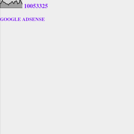
1
0
0
5
3
3
2
5
GOOGLE ADSENSE