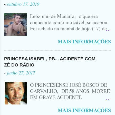
-
outubro 17, 2019
Leozinho de Manaíra, o que era
conhecido como intocável, se acabou.
Foi achado na manhã de hoje (17) de
Outubro, lá pras bandas de Manaíra,
no Sertão da Paraíba, o Lendário
MAIS INFORMAÇÕES
Leozinho . Segundo informações , o
Criminoso Leonardo, 22 anos, foi
atingido com disparo de calibre 12. O
PRINCESA ISABEL, PB... ACIDENTE COM
Procurado pela Justiça havia matado
ZÉ DO RÁDIO
a Namorada dele, Fabrícia Nogueira ,
-
junho 27, 2017
16 anos, com golpes de Faca
Peixeira. Ele deu mais de 10 Facadas
O PRINCESENSE JOSÉ BOSCO DE
na Adolescente.
CARVALHO, DE 58 ANOS, MORRE
EM GRAVE ACIDENTE
ENVOLVENDO MOTO
CINQUENTINHA SHINERAY E UM
MAIS INFORMAÇÕES