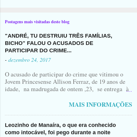
Postagens mais visitadas deste blog
"ANDRÉ, TU DESTRUIU TRÊS FAMÍLIAS,
BICHO" FALOU O ACUSADOS DE
PARTICIPAR DO CRIME...
-
dezembro 24, 2017
O acusado de participar do crime que vitimou o
Jovem Princesense Allison Ferraz, de 19 anos de
idade, na madrugada de ontem ,23, se entrega à
Polícia na manhã de hoje. Na Delegacia, Antônio,
vulgo ( CORRÓ ) falou como tudo aconteceu ...
MAIS INFORMAÇÕES
Leozinho de Manaíra, o que era conhecido
como intocável, foi pego durante a noite