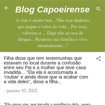
Pular para o conteúdo principal
Blog Capoeirense
A vida é muito boa... Não tem dinheiro
que pague o valor da vida... Por isso,
valorize-a ... Diga não ao uso de
drogas... Respeite sua família e viva
intensamente...!
Filha disse que tem testemunhas que
estavam no local durante a confusão
entre seu Pai e a mulher que teve casa
invadida... "Ela ela é acostumada a
'roubar' e ainda disse que ia acabar com
a vida deles", disse a filha...
-
janeiro 10, 2022
"Ele errou sim, por invadir a residência dela, agora