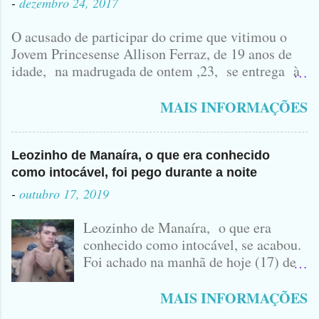
-
dezembro 24, 2017
O acusado de participar do crime que vitimou o
Jovem Princesense Allison Ferraz, de 19 anos de
idade, na madrugada de ontem ,23, se entrega à
Polícia na manhã de hoje. Na Delegacia, Antônio,
vulgo ( CORRÓ ) falou como tudo aconteceu ...
MAIS INFORMAÇÕES
Leozinho de Manaíra, o que era conhecido
como intocável, foi pego durante a noite
-
outubro 17, 2019
Leozinho de Manaíra, o que era
conhecido como intocável, se acabou.
Foi achado na manhã de hoje (17) de
Outubro, lá pras bandas de Manaíra,
no Sertão da Paraíba, o Lendário
MAIS INFORMAÇÕES
Leozinho . Segundo informações , o