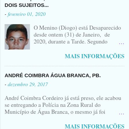
ACIDENTE EM QUE ZÉ DO RÁDIO
DOIS SUJEITOS...
PERDEU A VIDA.... FOTO
-
fevereiro 01, 2020
IDOMINIS FIDELIS FOTO
IDOMINIS FIDELIS VEÍCULO
O Menino (Diogo) está Desaparecido
ENVOLVIDO NO ACIDENTE UMA
desde ontem (31) de Janeiro, de
MONTANA NA FOTO VOCÊS
2020, durante a Tarde. Segundo
PODEM OBSERVAR QUE TODAS...
informações, o Garoto, Residente no
Bairro Jardim Karlota, aqui em
MAIS INFORMAÇÕES
Princesa Isabel, foi visto na
Companhia de dois Elementos. [83]9
98356406 - Se você souber de alguma
ANDRÉ COIMBRA ÁGUA BRANCA, PB.
Informação, favor avisar através deste
-
dezembro 29, 2017
Contato. A Mãe do Menino se chama
Luciana, ela tá Desesperada.
André Coimbra Cordeiro já está preso, ele acabou
se entregando a Polícia na Zona Rural do
Município de Água Branca, o mesmo já foi
encaminhado ao Presídio da Cidade de Patos. Logo
cedo, tinha surgido a informação que, o acusado,
MAIS INFORMAÇÕES