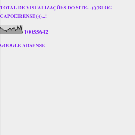
TOTAL DE VISUALIZAÇÕES DO SITE... ((((BLOG
CAPOEIRENSE))))...!
1
0
0
5
5
6
4
2
GOOGLE ADSENSE