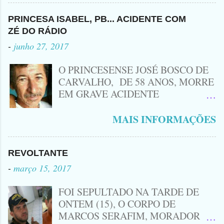
Criminoso Leonardo, 22 anos, foi
atingido com disparo de calibre 12. O
PRINCESA ISABEL, PB... ACIDENTE COM
Procurado pela Justiça havia matado
ZÉ DO RÁDIO
a Namorada dele, Fabrícia Nogueira ,
-
junho 27, 2017
16 anos, com golpes de Faca
Peixeira. Ele deu mais de 10 Facadas
O PRINCESENSE JOSÉ BOSCO DE
na Adolescente.
CARVALHO, DE 58 ANOS, MORRE
EM GRAVE ACIDENTE
ENVOLVENDO MOTO
CINQUENTINHA SHINERAY E UM
MAIS INFORMAÇÕES
VEÍCULO MONTANA, TRAGÉDIA
ACONTECEU AGORA A TARDE
PRÓXIMO A ENTRADA DE LAGOA
REVOLTANTE
DA CRUZ, A VÍTIMA CONHECIDA
-
março 15, 2017
COMO ( ZÉ DO RÁDIO) MORREU
NO LOCAL... ZÉ DO RÁDIO COMO
FOI SEPULTADO NA TARDE DE
ERA CONHECIDO TRABALHAVA
ONTEM (15), O CORPO DE
HÁ MUITOS ANOS COM
MARCOS SERAFIM, MORADOR