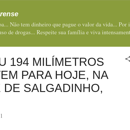
Pular para o conteúdo principal
rense
a... Não tem dinheiro que pague o valor da vida... Por i
 uso de drogas... Respeite sua família e viva intensament
 194 MILÍMETROS
EM PARA HOJE, NA
 DE SALGADINHO,
21