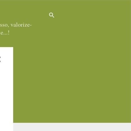
sso, valorize-
e...!