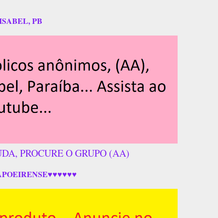
ISABEL, PB
UDA, PROCURE O GRUPO (AA)
APOEIRENSE♥♥♥♥♥♥