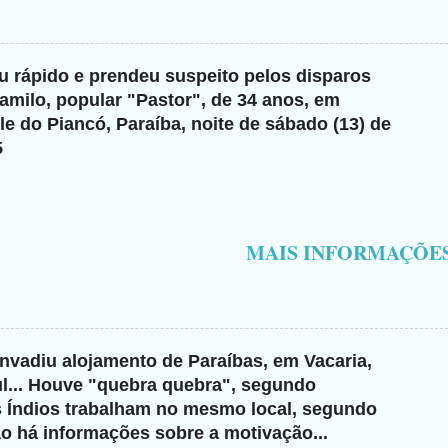
giu rápido e prendeu suspeito pelos disparos
milo, popular "Pastor", de 34 anos, em
e do Piancó, Paraíba, noite de sábado (13) de
5
MAIS INFORMAÇÕE
invadiu alojamento de Paraíbas, em Vacaria,
l... Houve "quebra quebra", segundo
s Índios trabalham no mesmo local, segundo
ão há informações sobre a motivação...