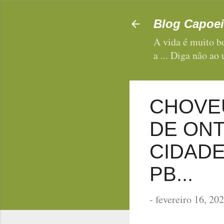
Blog Capoei
A vida é muito bo
a ... Diga não ao
CHOVEU
DE ONT
CIDADE
PB...
-
fevereiro 16, 20