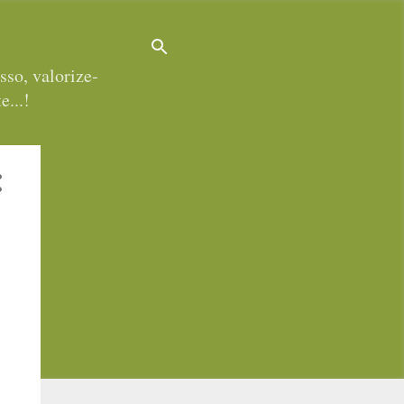
sso, valorize-
e...!