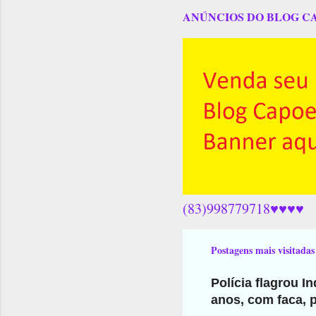
ANÚNCIOS DO BLOG C
(83)998779718♥♥♥♥
Postagens mais visitadas
Polícia flagrou I
anos, com faca, p