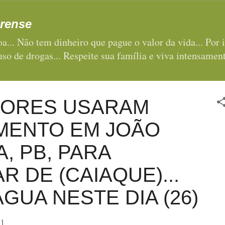
Pular para o conteúdo principal
rense
a... Não tem dinheiro que pague o valor da vida... Por i
 uso de drogas... Respeite sua família e viva intensament
ORES USARAM
MENTO EM JOÃO
, PB, PARA
R DE (CAIAQUE)...
ÁGUA NESTE DIA (26)
21