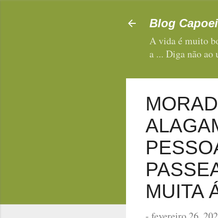
Blog Capoei
A vida é muito bo
a ... Diga não ao
MORAD
ALAGA
PESSOA
PASSEA
MUITA 
-
fevereiro 26, 20