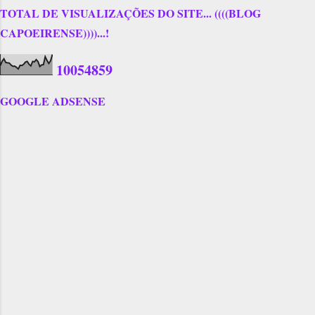
TOTAL DE VISUALIZAÇÕES DO SITE... ((((BLOG
CAPOEIRENSE))))...!
1
0
0
5
4
8
5
9
GOOGLE ADSENSE