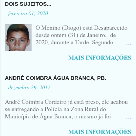
ACIDENTE EM QUE ZÉ DO RÁDIO
DOIS SUJEITOS...
PERDEU A VIDA.... FOTO
-
fevereiro 01, 2020
IDOMINIS FIDELIS FOTO
IDOMINIS FIDELIS VEÍCULO
O Menino (Diogo) está Desaparecido
ENVOLVIDO NO ACIDENTE UMA
desde ontem (31) de Janeiro, de
MONTANA NA FOTO VOCÊS
2020, durante a Tarde. Segundo
PODEM OBSERVAR QUE TODAS...
informações, o Garoto, Residente no
Bairro Jardim Karlota, aqui em
MAIS INFORMAÇÕES
Princesa Isabel, foi visto na
Companhia de dois Elementos. [83]9
98356406 - Se você souber de alguma
ANDRÉ COIMBRA ÁGUA BRANCA, PB.
Informação, favor avisar através deste
-
dezembro 29, 2017
Contato. A Mãe do Menino se chama
Luciana, ela tá Desesperada.
André Coimbra Cordeiro já está preso, ele acabou
se entregando a Polícia na Zona Rural do
Município de Água Branca, o mesmo já foi
encaminhado ao Presídio da Cidade de Patos. Logo
cedo, tinha surgido a informação que, o acusado,
MAIS INFORMAÇÕES