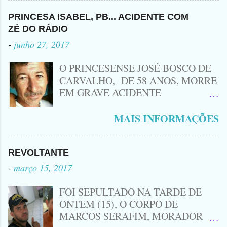
Criminoso Leonardo, 22 anos, foi
atingido com disparo de calibre 12. O
PRINCESA ISABEL, PB... ACIDENTE COM
Procurado pela Justiça havia matado
ZÉ DO RÁDIO
a Namorada dele, Fabrícia Nogueira ,
-
junho 27, 2017
16 anos, com golpes de Faca
Peixeira. Ele deu mais de 10 Facadas
O PRINCESENSE JOSÉ BOSCO DE
na Adolescente.
CARVALHO, DE 58 ANOS, MORRE
EM GRAVE ACIDENTE
ENVOLVENDO MOTO
CINQUENTINHA SHINERAY E UM
MAIS INFORMAÇÕES
VEÍCULO MONTANA, TRAGÉDIA
ACONTECEU AGORA A TARDE
PRÓXIMO A ENTRADA DE LAGOA
REVOLTANTE
DA CRUZ, A VÍTIMA CONHECIDA
-
março 15, 2017
COMO ( ZÉ DO RÁDIO) MORREU
NO LOCAL... ZÉ DO RÁDIO COMO
FOI SEPULTADO NA TARDE DE
ERA CONHECIDO TRABALHAVA
ONTEM (15), O CORPO DE
HÁ MUITOS ANOS COM
MARCOS SERAFIM, MORADOR
CONSERTOS DE EQUIPAMENTOS