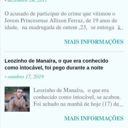
O acusado de participar do crime que vitimou o
Jovem Princesense Allison Ferraz, de 19 anos de
idade, na madrugada de ontem ,23, se entrega à
Polícia na manhã de hoje. Na Delegacia, Antônio,
vulgo ( CORRÓ ) falou como tudo aconteceu ...
MAIS INFORMAÇÕES
Leozinho de Manaíra, o que era conhecido
como intocável, foi pego durante a noite
-
outubro 17, 2019
Leozinho de Manaíra, o que era
conhecido como intocável, se acabou.
Foi achado na manhã de hoje (17) de
Outubro, lá pras bandas de Manaíra,
no Sertão da Paraíba, o Lendário
MAIS INFORMAÇÕES
Leozinho . Segundo informações , o