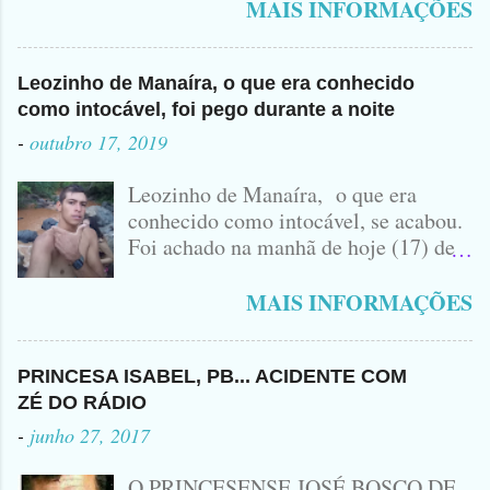
vulgo ( CORRÓ ) falou como tudo aconteceu ...
MAIS INFORMAÇÕES
Leozinho de Manaíra, o que era conhecido
como intocável, foi pego durante a noite
-
outubro 17, 2019
Leozinho de Manaíra, o que era
conhecido como intocável, se acabou.
Foi achado na manhã de hoje (17) de
Outubro, lá pras bandas de Manaíra,
no Sertão da Paraíba, o Lendário
MAIS INFORMAÇÕES
Leozinho . Segundo informações , o
Criminoso Leonardo, 22 anos, foi
atingido com disparo de calibre 12. O
PRINCESA ISABEL, PB... ACIDENTE COM
Procurado pela Justiça havia matado
ZÉ DO RÁDIO
a Namorada dele, Fabrícia Nogueira ,
-
junho 27, 2017
16 anos, com golpes de Faca
Peixeira. Ele deu mais de 10 Facadas
O PRINCESENSE JOSÉ BOSCO DE