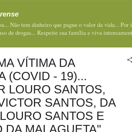
Pular para o conteúdo principal
rense
a... Não tem dinheiro que pague o valor da vida... Por i
 uso de drogas... Respeite sua família e viva intensament
MA VÍTIMA DA
 (COVID - 19)...
R LOURO SANTOS,
 VICTOR SANTOS, DA
 LOURO SANTOS E
 DA MALAGUETA"...