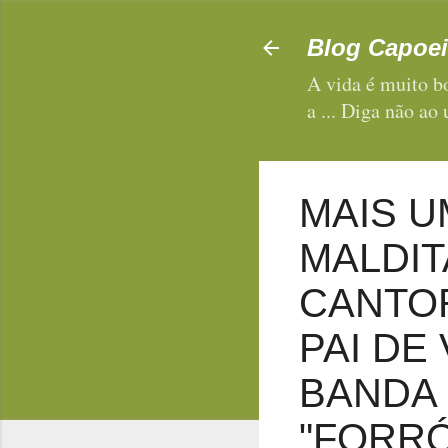
Blog Capoei
A vida é muito bo
a ... Diga não ao
MAIS U
MALDITA
CANTO
PAI DE
BANDA
"FORRÓ