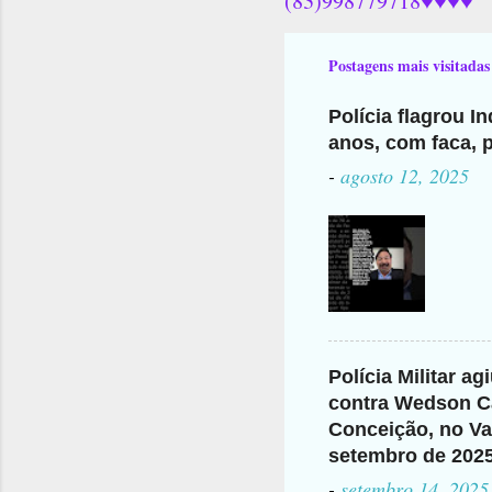
(83)998779718♥♥♥♥
Postagens mais visitadas
Polícia flagrou I
anos, com faca, p
-
agosto 12, 2025
Polícia Militar a
contra Wedson Ca
Conceição, no Val
setembro de 202
-
setembro 14, 2025