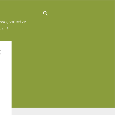
sso, valorize-
e...!