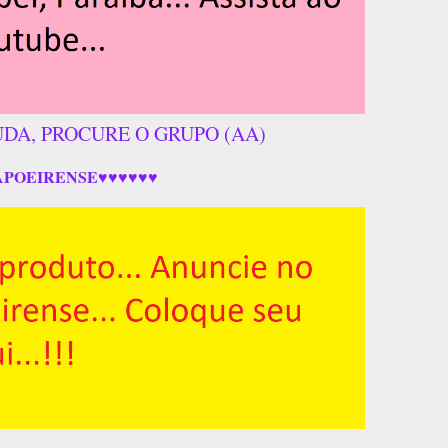
UDA, PROCURE O GRUPO (AA)
APOEIRENSE♥♥♥♥♥♥