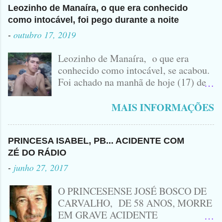
Leozinho de Manaíra, o que era conhecido
como intocável, foi pego durante a noite
-
outubro 17, 2019
Leozinho de Manaíra, o que era
conhecido como intocável, se acabou.
Foi achado na manhã de hoje (17) de
Outubro, lá pras bandas de Manaíra,
no Sertão da Paraíba, o Lendário
MAIS INFORMAÇÕES
Leozinho . Segundo informações , o
Criminoso Leonardo, 22 anos, foi
atingido com disparo de calibre 12. O
PRINCESA ISABEL, PB... ACIDENTE COM
Procurado pela Justiça havia matado
ZÉ DO RÁDIO
a Namorada dele, Fabrícia Nogueira ,
-
junho 27, 2017
16 anos, com golpes de Faca
Peixeira. Ele deu mais de 10 Facadas
O PRINCESENSE JOSÉ BOSCO DE
na Adolescente.
CARVALHO, DE 58 ANOS, MORRE
EM GRAVE ACIDENTE