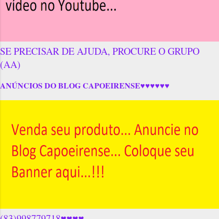
SE PRECISAR DE AJUDA, PROCURE O GRUPO
(AA)
ANÚNCIOS DO BLOG CAPOEIRENSE♥♥♥♥♥♥
(83)998779718♥♥♥♥