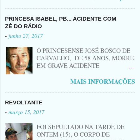
Leozinho . Segundo informações , o
Criminoso Leonardo, 22 anos, foi
atingido com disparo de calibre 12. O
PRINCESA ISABEL, PB... ACIDENTE COM
Procurado pela Justiça havia matado
ZÉ DO RÁDIO
a Namorada dele, Fabrícia Nogueira ,
-
junho 27, 2017
16 anos, com golpes de Faca
Peixeira. Ele deu mais de 10 Facadas
O PRINCESENSE JOSÉ BOSCO DE
na Adolescente.
CARVALHO, DE 58 ANOS, MORRE
EM GRAVE ACIDENTE
ENVOLVENDO MOTO
CINQUENTINHA SHINERAY E UM
MAIS INFORMAÇÕES
VEÍCULO MONTANA, TRAGÉDIA
ACONTECEU AGORA A TARDE
PRÓXIMO A ENTRADA DE LAGOA
REVOLTANTE
DA CRUZ, A VÍTIMA CONHECIDA
-
março 15, 2017
COMO ( ZÉ DO RÁDIO) MORREU
NO LOCAL... ZÉ DO RÁDIO COMO
FOI SEPULTADO NA TARDE DE
ERA CONHECIDO TRABALHAVA
ONTEM (15), O CORPO DE