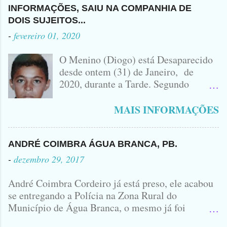
VEÍCULO ENVOLVIDO NO
SEM CAMISA
CAPIBARIBE, NO PERNAMBUCO...
INFORMAÇÕES, SAIU NA COMPANHIA DE
ACIDENTE EM QUE ZÉ DO RÁDIO
DOIS SUJEITOS...
PERDEU A VIDA.... FOTO
-
fevereiro 01, 2020
IDOMINIS FIDELIS FOTO
IDOMINIS FIDELIS VEÍCULO
O Menino (Diogo) está Desaparecido
ENVOLVIDO NO ACIDENTE UMA
desde ontem (31) de Janeiro, de
MONTANA NA FOTO VOCÊS
2020, durante a Tarde. Segundo
PODEM OBSERVAR QUE TODAS...
informações, o Garoto, Residente no
Bairro Jardim Karlota, aqui em
MAIS INFORMAÇÕES
Princesa Isabel, foi visto na
Companhia de dois Elementos. [83]9
98356406 - Se você souber de alguma
ANDRÉ COIMBRA ÁGUA BRANCA, PB.
Informação, favor avisar através deste
-
dezembro 29, 2017
Contato. A Mãe do Menino se chama
Luciana, ela tá Desesperada.
André Coimbra Cordeiro já está preso, ele acabou
se entregando a Polícia na Zona Rural do
Município de Água Branca, o mesmo já foi
encaminhado ao Presídio da Cidade de Patos. Logo