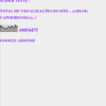
SLIDER TESTE !
TOTAL DE VISUALIZAÇÕES DO SITE... ((((BLOG
CAPOEIRENSE))))...!
1
0
0
5
4
4
7
5
GOOGLE ADSENSE