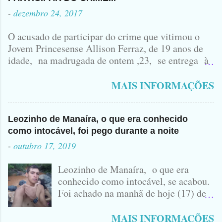
-
dezembro 24, 2017
O acusado de participar do crime que vitimou o
Jovem Princesense Allison Ferraz, de 19 anos de
idade, na madrugada de ontem ,23, se entrega à
Polícia na manhã de hoje. Na Delegacia, Antônio,
vulgo ( CORRÓ ) falou como tudo aconteceu ...
MAIS INFORMAÇÕES
Leozinho de Manaíra, o que era conhecido
como intocável, foi pego durante a noite
-
outubro 17, 2019
Leozinho de Manaíra, o que era
conhecido como intocável, se acabou.
Foi achado na manhã de hoje (17) de
Outubro, lá pras bandas de Manaíra,
no Sertão da Paraíba, o Lendário
MAIS INFORMAÇÕES